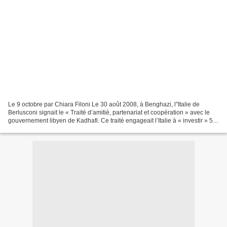
Le 9 octobre par Chiara Filoni Le 30 août 2008, à Benghazi, l"Italie de
Berlusconi signait le « Traité d’amitié, partenariat et coopération » avec le
gouvernement libyen de Kadhafi. Ce traité engageait l’Italie à « investir » 5
milliards de dollars en...