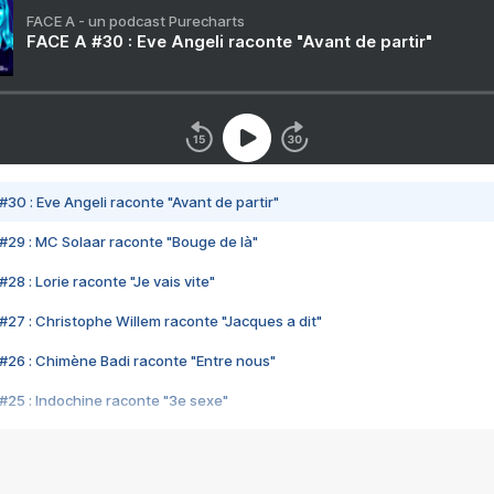
FACE A - un podcast Purecharts
FACE A #30 : Eve Angeli raconte "Avant de partir"
#30 : Eve Angeli raconte "Avant de partir"
#29 : MC Solaar raconte "Bouge de là"
28 : Lorie raconte "Je vais vite"
#27 : Christophe Willem raconte "Jacques a dit"
#26 : Chimène Badi raconte "Entre nous"
#25 : Indochine raconte "3e sexe"
#24 : Zaho raconte "C'est chelou"
#23 : Patrick Bruel raconte "Au café des délices"