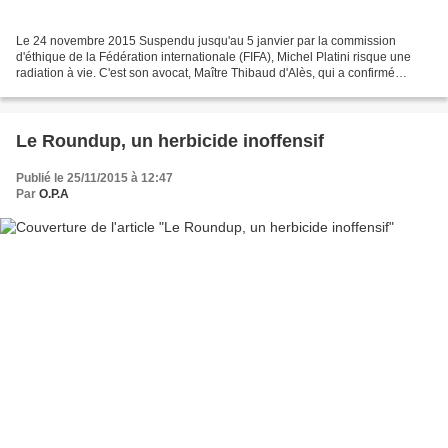
Le 24 novembre 2015 Suspendu jusqu'au 5 janvier par la commission
d'éthique de la Fédération internationale (FIFA), Michel Platini risque une
radiation à vie. C'est son avocat, Maître Thibaud d'Alès, qui a confirmé
l'information ce mardi. Celui-ci a par...
Le Roundup, un herbicide inoffensif
Publié le 25/11/2015 à 12:47
Par
O.P.A