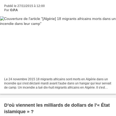
Publié le 27/11/2015 à 12:00
Par
O.P.A
Le 24 novembre 2015 18 migrants africains sont morts en Algérie dans un
incendie qui s'est déclaré mardi avant l'aube dans un hangar qui leur servait
de camp. Un incendie a tué dix-huit migrants africains en Algérie. Il s'est
déclaré la nuit dernière...
D’où viennent les milliards de dollars de l’« État
islamique » ?