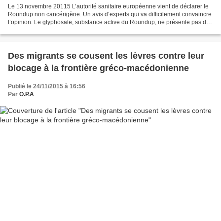
Le 13 novembre 20115 L’autorité sanitaire européenne vient de déclarer le
Roundup non cancérigène. Un avis d’experts qui va difficilement convaincre
l’opinion. Le glyphosate, substance active du Roundup, ne présente pas de
risque cancérigène pour l’homme,...
Des migrants se cousent les lèvres contre leur
blocage à la frontière gréco-macédonienne
Publié le 24/11/2015 à 16:56
Par
O.P.A