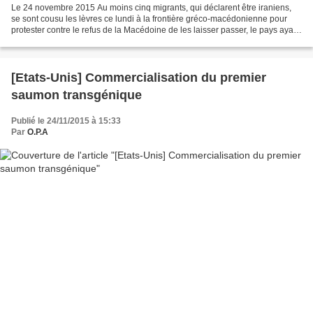
Le 24 novembre 2015 Au moins cinq migrants, qui déclarent être iraniens,
se sont cousu les lèvres ce lundi à la frontière gréco-macédonienne pour
protester contre le refus de la Macédoine de les laisser passer, le pays ayant
instauré un filtrage par nationalité....
[Etats-Unis] Commercialisation du premier
saumon transgénique
Publié le 24/11/2015 à 15:33
Par
O.P.A