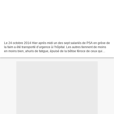
Le 24 octobre 2014 Hier après midi un des sept salariés de PSA en grève de
la faim a été transporté d’urgence à l’hôpital. Les autres tiennent de moins
en moins bien, ahuris de fatigue, épuisé de la bêtise féroce de ceux qui
jouent le pire, au trente-sixième...