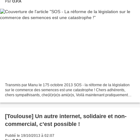
Par
O.P.A
Transmis par Manu le 175 octobre 2013 SOS - la réforme de la législation
sur le commerce des semences est une catastrophe ! Chers adhérents,
chers sympathisants, che(è)r(e)s ami(e)s, Voilà maintenant pratiquement
deux ans qu’une réforme de la législation...
[Toulouse] Un autre internet, solidaire et non-
commercial, c’est possible !
Publié le 19/10/2013 à 02:07