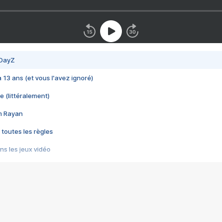
 DayZ
 a 13 ans (et vous l'avez ignoré)
e (littéralement)
im Rayan
 toutes les règles
s les jeux vidéo
us choquant de Rockstar ? - Le scandale BULLY
e plus moche de Steam
du RÊVE tourne au CAUCHEMAR
pendant 8 heures