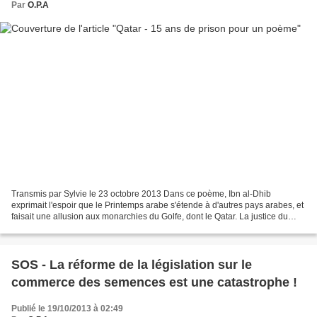
Par
O.P.A
Transmis par Sylvie le 23 octobre 2013 Dans ce poème, Ibn al-Dhib
exprimait l'espoir que le Printemps arabe s'étende à d'autres pays arabes, et
faisait une allusion aux monarchies du Golfe, dont le Qatar. La justice du
Qatar a confirmé le 21 octobre la...
SOS - La réforme de la législation sur le
commerce des semences est une catastrophe !
Publié le 19/10/2013 à 02:49