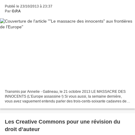
Publié le 23/10/2013 à 23:37
Par
O.P.A
Transmis par Annelie - Gatineau, le 21 octobre 2013 LE MASSACRE DES
INNOCENTS (L’Europe assassine !) Si vous aussi, la semaine dernière,
vous avez vaguement entendu parler des trois-cents-soixante cadavres de
migrants repêchés au large de l’ile Italienne...
Les Creative Commons pour une révision du
droit d’auteur