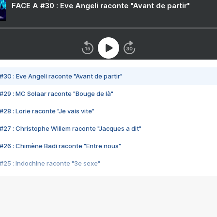
FACE A #30 : Eve Angeli raconte "Avant de partir"
#30 : Eve Angeli raconte "Avant de partir"
#29 : MC Solaar raconte "Bouge de là"
28 : Lorie raconte "Je vais vite"
#27 : Christophe Willem raconte "Jacques a dit"
#26 : Chimène Badi raconte "Entre nous"
#25 : Indochine raconte "3e sexe"
#24 : Zaho raconte "C'est chelou"
#23 : Patrick Bruel raconte "Au café des délices"
#22 : Kyo raconte "Le chemin"