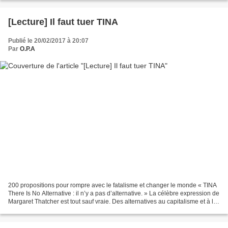
[Lecture] Il faut tuer TINA
Publié le 20/02/2017 à 20:07
Par
O.P.A
200 propositions pour rompre avec le fatalisme et changer le monde « TINA
There Is No Alternative : il n’y a pas d’alternative. » La célèbre expression de
Margaret Thatcher est tout sauf vraie. Des alternatives au capitalisme et à la
pensée unique néolibérale...