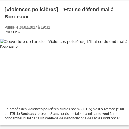
[Violences policières] L'Etat se défend mal à
Bordeaux
Publié le 20/02/2017 à 19:31
Par
O.P.A
Le procès des violences policières subies par m. (O.P.A) s'est ouvert ce jeudi
au TGI de Bordeaux, près de 8 ans après les faits. La militante veut faire
condamner l'Etat dans un contexte de dénonciations des actes dont ont été
victimes Théo à Aulnay-sous-Bois...