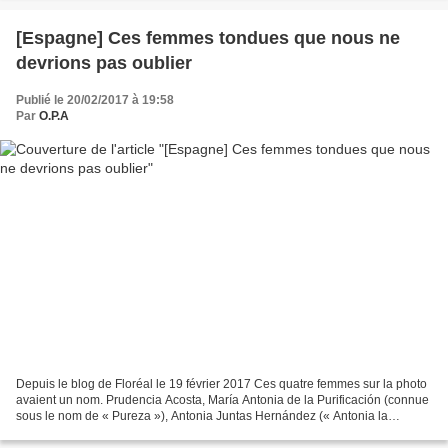
[Espagne] Ces femmes tondues que nous ne
devrions pas oublier
Publié le 20/02/2017 à 19:58
Par
O.P.A
Depuis le blog de Floréal le 19 février 2017 Ces quatre femmes sur la photo
avaient un nom. Prudencia Acosta, María Antonia de la Purificación (connue
sous le nom de « Pureza »), Antonia Juntas Hernández (« Antonia la
repasseuse ») y Antonia Gutiérrez...