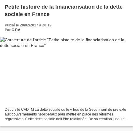
Petite histoire de la financiarisation de la dette
sociale en France
Publié le 20/02/2017 à 20:19
Par
O.P.A
Depuis le CADTM La dette sociale ou le « trou de la Sécu » sert de prétexte
aux gouvernements néolibéraux pour mettre en place des réformes
régressives. Cette dette sociale doit être relativisée. De sa création jusqu’en
2006, les comptes de la Sécurité...