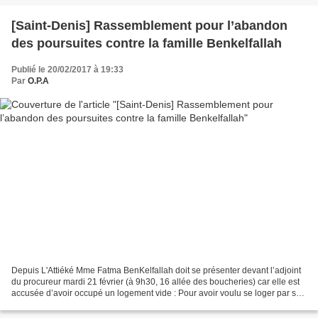
[Saint-Denis] Rassemblement pour l’abandon
des poursuites contre la famille Benkelfallah
Publié le 20/02/2017 à 19:33
Par
O.P.A
Depuis L'Attiéké Mme Fatma BenKelfallah doit se présenter devant l’adjoint
du procureur mardi 21 février (à 9h30, 16 allée des boucheries) car elle est
accusée d’avoir occupé un logement vide : Pour avoir voulu se loger par ses
propres moyens, elle risque...