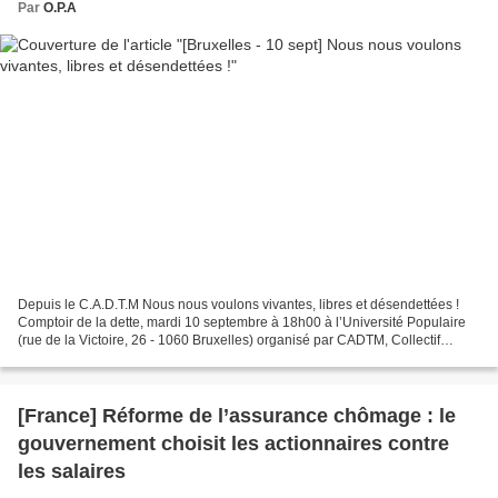
Par
O.P.A
Depuis le C.A.D.T.M Nous nous voulons vivantes, libres et désendettées !
Comptoir de la dette, mardi 10 septembre à 18h00 à l’Université Populaire
(rue de la Victoire, 26 - 1060 Bruxelles) organisé par CADTM, Collectif
Formation Société - ep, Marche Mondiale...
[France] Réforme de l’assurance chômage : le
gouvernement choisit les actionnaires contre
les salaires