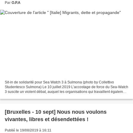
Par
O.P.A
Sit-in de solidarité pour Sea Watch 3 à Sulmona (photo by Collettivo
Studentesco Sulmona) Le 10 juillet 2019 L’accostage de force du Sea-Watch
3 suscite un violent débat, auquel les organisations qui travaillent également
sur l’économie, la finance et...
[Bruxelles - 10 sept] Nous nous voulons
vivantes, libres et désendettées !
Publié le 19/08/2019 à 16:11