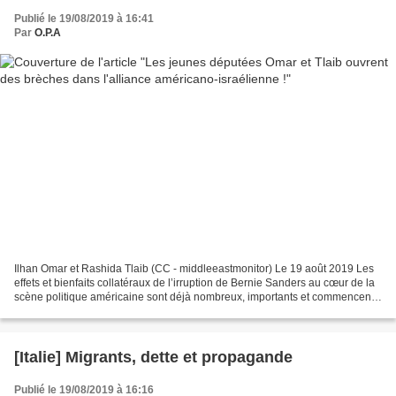
Publié le 19/08/2019 à 16:41
Par
O.P.A
Ilhan Omar et Rashida Tlaib (CC - middleeastmonitor) Le 19 août 2019 Les
effets et bienfaits collatéraux de l’irruption de Bernie Sanders au cœur de la
scène politique américaine sont déjà nombreux, importants et commencent
à se faire sentir bien loin...
[Italie] Migrants, dette et propagande
Publié le 19/08/2019 à 16:16