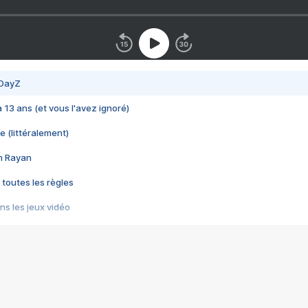
 DayZ
 a 13 ans (et vous l'avez ignoré)
e (littéralement)
im Rayan
 toutes les règles
s les jeux vidéo
us choquant de Rockstar ? - Le scandale BULLY
e plus moche de Steam
du RÊVE tourne au CAUCHEMAR
pendant 8 heures