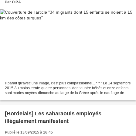
Par
O.P.A
Il parait qu'avec une image, c'est plus compassionnel... **** Le 14 septembre
2015 Au moins trente-quatre personnes, dont quatre bébés et onze enfants,
sont mortes noyées dimanche au large de la Grèce après le naufrage de
leur embarcation surchargée,...
[Bordelais] Les saharaouis employés
illégalement manifestent
Publié le 13/09/2015 à 16:45