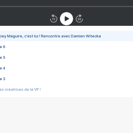
bey Maguire, c'est lui ! Rencontre avec Damien Witecka
e 6
e 5
e 4
e 3
s créatrices de la VF !
e 2
e 1
e Mektoub My Love arrive enfin ! Rencontre avec Shaïn Boumedine et Sal
i : après Toni en famille