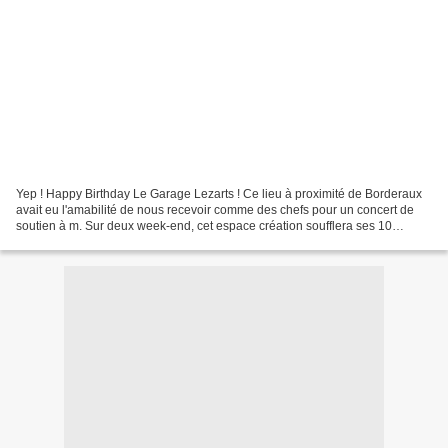
Yep ! Happy Birthday Le Garage Lezarts ! Ce lieu à proximité de Borderaux
avait eu l'amabilité de nous recevoir comme des chefs pour un concert de
soutien à m. Sur deux week-end, cet espace création soufflera ses 10
bougies. Des occasion de re-découvrir...