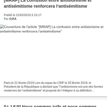
[MRAP] La confusion entre antisionisme et
antisémitisme renforcera l’antisémitisme
Publié le 21/02/2019 à 15:17
Par
O.P.A
Paris le 21 février 2019 Lors du repas du CRIF le 20 février 2019, le
Président de la République a déclaré que "l’antisionisme est une des formes
modernes de l’antisémitisme" et proposé de l’intégrer à sa définition
juridique de l’antisémitisme. Le MRAP...
[U.J.F.P] Nous sommes juifs et nous sommes