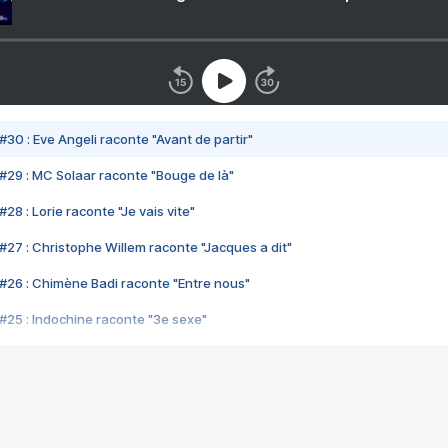
#30 : Eve Angeli raconte "Avant de partir"
#29 : MC Solaar raconte "Bouge de là"
28 : Lorie raconte "Je vais vite"
#27 : Christophe Willem raconte "Jacques a dit"
#26 : Chimène Badi raconte "Entre nous"
#25 : Indochine raconte "3e sexe"
#24 : Zaho raconte "C'est chelou"
#23 : Patrick Bruel raconte "Au café des délices"
#22 : Kyo raconte "Le chemin"