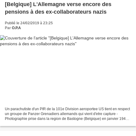
[Belgique] L'Allemagne verse encore des
pensions à des ex-collaborateurs nazis
Publié le 24/02/2019 à 23:25
Par
O.P.A
Un parachutiste d'un PIR de la 101e Division aeroportee US tient en respect
un groupe de Panzer Grenadiers allemands qui vient d'etre capture -
Photographie prise dans la region de Bastogne (Belgique) en janvier 1945.
Le 20 février 2019 Près d’une trentaine...