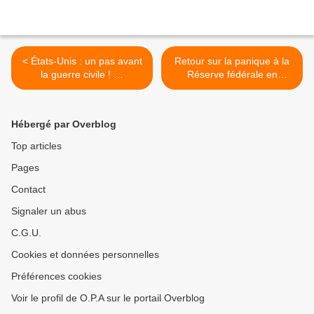
< États-Unis : un pas avant
Retour sur la panique à la
la guerre civile ! …
Réserve fédérale en
septembre 2019 et les
solutions à la crise >
Hébergé par Overblog
Top articles
Pages
Contact
Signaler un abus
C.G.U.
Cookies et données personnelles
Préférences cookies
Voir le profil de O.P.A sur le portail Overblog