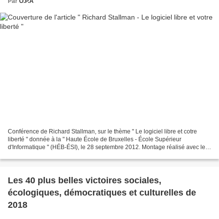
Par
O.P.A
Conférence de Richard Stallman, sur le thème " Le logiciel libre et cotre
liberté " donnée à la " Haute École de Bruxelles - École Supérieur
d'Informatique " (HÉB-ÉSI), le 28 septembre 2012. Montage réalisé avec le
logiciel libre Cinelerra, sur un système...
Les 40 plus belles victoires sociales,
écologiques, démocratiques et culturelles de
2018