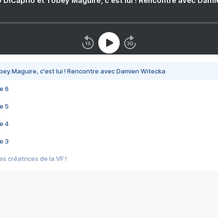
 DiCaprio et Tobey Maguire, c'est lui ! Rencontre avec Dam
bey Maguire, c'est lui ! Rencontre avec Damien Witecka
e 6
e 5
e 4
e 3
s créatrices de la VF !
e 2
e 1
e Mektoub My Love arrive enfin ! Rencontre avec Shaïn Boumedine et Sal