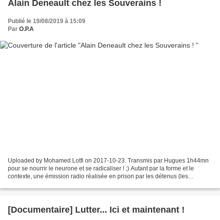
Alain Deneault chez les Souverains !
Publié le 19/08/2019 à 15:09
Par
O.P.A
Uploaded by Mohamed Lotfi on 2017-10-23. Transmis par Hugues 1h44mn
pour se nourrir le neurone et se radicaliser ! ;) Autant par la forme et le
contexte, une émission radio réalisée en prison par les détenus (les
souverains anonymes depuis 1989 http://www.souverains.qc.ca),...
[Documentaire] Lutter... Ici et maintenant !