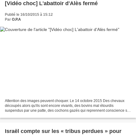
[Vidéo choc] L'abattoir d'Alès fermé
Publié le 16/10/2015 à 15:12
Par
O.P.A
Attention des images peuvent choquer. Le 14 octobre 2015 Des chevaux
découpés alors qu'ils sont encore vivants, des bovins mal étourdis
suspendus par une patte, des cochons gazés qui reprennent conscience sur
la chaîne d'abattage… L'enquête de l'association...
Israël compte sur les « tribus perdues » pour