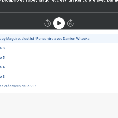
 DiCaprio et Tobey Maguire, c'est lui ! Rencontre avec Dam
bey Maguire, c'est lui ! Rencontre avec Damien Witecka
e 6
e 5
e 4
e 3
s créatrices de la VF !
e 2
e 1
e Mektoub My Love arrive enfin ! Rencontre avec Shaïn Boumedine et Sal