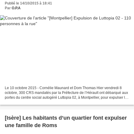
Publié le 14/10/2015 à 18:41
Par
O.P.A
Le 10 octobre 2015 - Cornélie Maunard et Dom Thomas Hier vendredi 8
octobre, 300 CRS mandatés par la Préfecture de l’Hérault ont débarqué aux
portes du centre social autogéré Luttopia 02, à Montpellier, pour expulser la
centaine de résident.e.s qui y...
[Isère] Les habitants d’un quartier font expulser
une famille de Roms