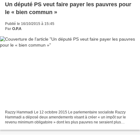
Un député PS veut faire payer les pauvres pour
le « bien commun »
Publié le 16/10/2015 à 15:45
Par
O.P.A
Razzy Hammadi Le 12 octobre 2015 Le parlementaire socialiste Razzy
Hammadi a déposé deux amendements visant à créer « un impôt sur le
revenu minimum obligatoire » dont les plus pauvres ne seraient plus
exonérés. L’idée est très loin d’être nouvelle. Mais...