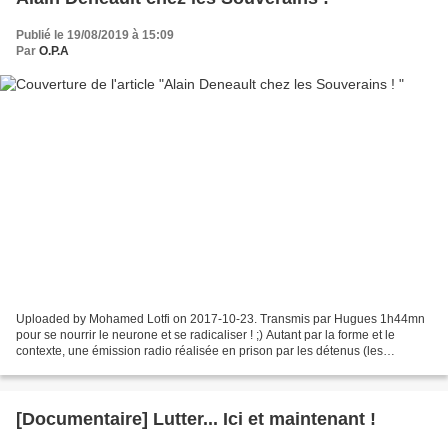
Publié le 19/08/2019 à 15:09
Par
O.P.A
Uploaded by Mohamed Lotfi on 2017-10-23. Transmis par Hugues 1h44mn
pour se nourrir le neurone et se radicaliser ! ;) Autant par la forme et le
contexte, une émission radio réalisée en prison par les détenus (les
souverains anonymes depuis 1989 http://www.souverains.qc.ca),...
[Documentaire] Lutter... Ici et maintenant !