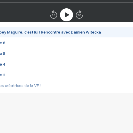
bey Maguire, c'est lui ! Rencontre avec Damien Witecka
e 6
e 5
e 4
e 3
s créatrices de la VF !
e 2
e 1
e Mektoub My Love arrive enfin ! Rencontre avec Shaïn Boumedine et Sal
i : après Toni en famille