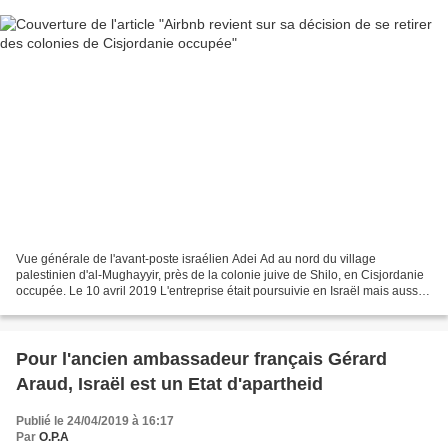
Vue générale de l'avant-poste israélien Adei Ad au nord du village
palestinien d'al-Mughayyir, près de la colonie juive de Shilo, en Cisjordanie
occupée. Le 10 avril 2019 L'entreprise était poursuivie en Israël mais aussi
devant un tribunal fédéral américain,...
Pour l'ancien ambassadeur français Gérard
Araud, Israël est un Etat d'apartheid
Publié le 24/04/2019 à 16:17
Par
O.P.A