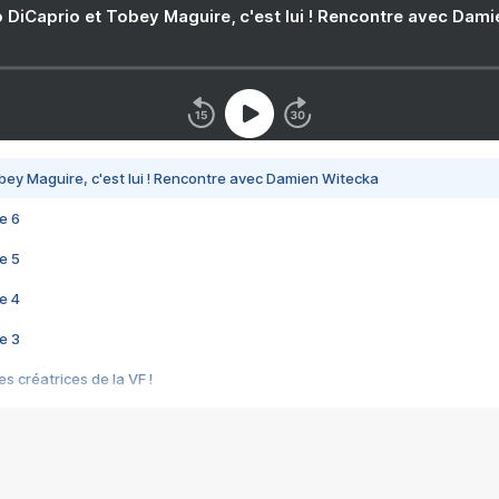
 DiCaprio et Tobey Maguire, c'est lui ! Rencontre avec Dam
bey Maguire, c'est lui ! Rencontre avec Damien Witecka
e 6
e 5
e 4
e 3
s créatrices de la VF !
e 2
e 1