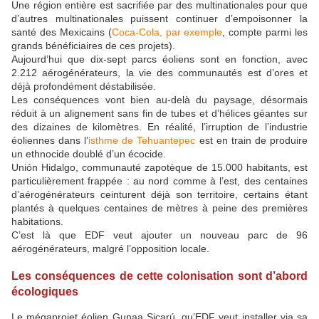
Une région entière est sacrifiée par des multinationales pour que
d’autres multinationales puissent continuer d’empoisonner la
santé des Mexicains (
Coca-Cola, par exemple
, compte parmi les
grands bénéficiaires de ces projets).
Aujourd’hui que dix-sept parcs éoliens sont en fonction, avec
2.212 aérogénérateurs, la vie des communautés est d’ores et
déjà profondément déstabilisée.
Les conséquences vont bien au-delà du paysage, désormais
réduit à un alignement sans fin de tubes et d’hélices géantes sur
des dizaines de kilomètres. En réalité, l’irruption de l’industrie
éoliennes dans l’
isthme de Tehuantepec
est en train de produire
un ethnocide doublé d’un écocide.
Unión Hidalgo, communauté zapotèque de 15.000 habitants, est
particulièrement frappée : au nord comme à l’est, des centaines
d’aérogénérateurs ceinturent déjà son territoire, certains étant
plantés à quelques centaines de mètres à peine des premières
habitations.
C’est là que
EDF
veut ajouter un nouveau parc de 96
aérogénérateurs, malgré l’opposition locale.
Les conséquences de cette colonisation sont d’abord
écologiques
Le mégaprojet éolien Gunaa Sicarú, qu’
EDF
veut installer via sa