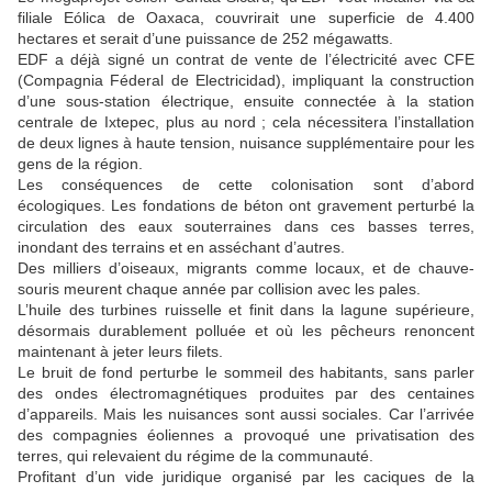
filiale Eólica de Oaxaca, couvrirait une superficie de 4.400
hectares et serait d’une puissance de 252 mégawatts.
EDF
a déjà signé un contrat de vente de l’électricité avec
CFE
(Compagnia Féderal de Electricidad), impliquant la construction
d’une sous-station électrique, ensuite connectée à la station
centrale de Ixtepec, plus au nord
; cela nécessitera l’installation
de deux lignes à haute tension, nuisance supplémentaire pour les
gens de la région.
Les conséquences de cette colonisation sont d’abord
écologiques. Les fondations de béton ont gravement perturbé la
circulation des eaux souterraines dans ces basses terres,
inondant des terrains et en asséchant d’autres.
Des milliers d’oiseaux, migrants comme locaux, et de chauve-
souris meurent chaque année par collision avec les pales.
L’huile des turbines ruisselle et finit dans la lagune supérieure,
désormais durablement polluée et où les pêcheurs renoncent
maintenant à jeter leurs filets.
Le bruit de fond perturbe le sommeil des habitants, sans parler
des ondes électromagnétiques produites par des centaines
d’appareils. Mais les nuisances sont aussi sociales. Car l’arrivée
des compagnies éoliennes a provoqué une privatisation des
terres, qui relevaient du régime de la communauté.
Profitant d’un vide juridique organisé par les caciques de la