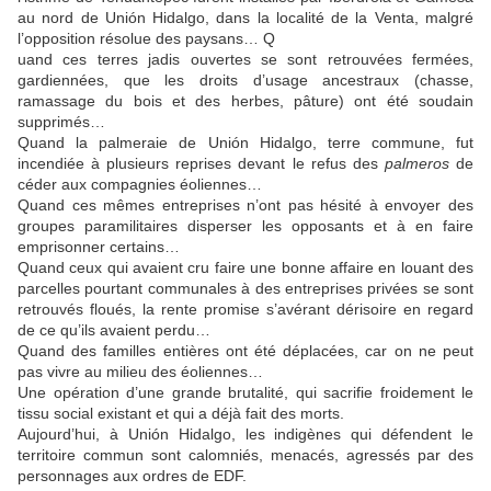
au nord de Unión Hidalgo, dans la localité de la Venta, malgré
l’opposition résolue des paysans… Q
uand ces terres jadis ouvertes se sont retrouvées fermées,
gardiennées, que les droits d’usage ancestraux (chasse,
ramassage du bois et des herbes, pâture) ont été soudain
supprimés…
Quand la palmeraie de Unión Hidalgo, terre commune, fut
incendiée à plusieurs reprises devant le refus des
palmeros
de
céder aux compagnies éoliennes…
Quand ces mêmes entreprises n’ont pas hésité à envoyer des
groupes paramilitaires disperser les opposants et à en faire
emprisonner certains…
Quand ceux qui avaient cru faire une bonne affaire en louant des
parcelles pourtant communales à des entreprises privées se sont
retrouvés floués, la rente promise s’avérant dérisoire en regard
de ce qu’ils avaient perdu…
Quand des familles entières ont été déplacées, car on ne peut
pas vivre au milieu des éoliennes…
Une opération d’une grande brutalité, qui sacrifie froidement le
tissu social existant et qui a déjà fait des morts.
Aujourd’hui, à Unión Hidalgo, les indigènes qui défendent le
territoire commun sont calomniés, menacés, agressés par des
personnages aux ordres de
EDF
.