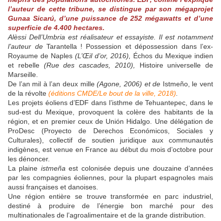
l’auteur de cette tribune, se distingue par son mégaprojet
Gunaa Sicarú, d’une puissance de 252 mégawatts et d’une
superficie de 4.400 hectares.
Alèssi Dell’Umbria est réalisateur et essayiste. Il est notamment
l’auteur de
Tarantella
! Possession et dépossession dans l’ex-
Royaume de Naples
(L’Œil d’or, 2016),
Échos du Mexique indien
et rebelle
(Rue des cascades, 2010),
Histoire universelle de
Marseille.
De l’an mil à l’an deux mille
(Agone, 2006) et de
Istmeño, le vent
de la révolte
(éditions
CMDE
/Le bout de la ville, 2018)
.
Les projets éoliens d’
EDF
dans l’isthme de Tehuantepec, dans le
sud-est du Mexique, provoquent la colère des habitants de la
région, et en premier ceux de Unión Hidalgo. Une délégation de
ProDesc (Proyecto de Derechos Económicos, Sociales y
Culturales), collectif de soutien juridique aux communautés
indigènes, est venue en France au début du mois d’octobre pour
les dénoncer.
La plaine
istmeña
est colonisée depuis une douzaine d’années
par les compagnies éoliennes, pour la plupart espagnoles mais
aussi françaises et danoises.
Une région entière se trouve transformée en parc industriel,
destiné à produire de l’énergie bon marché pour des
multinationales de l’agroalimentaire et de la grande distribution.