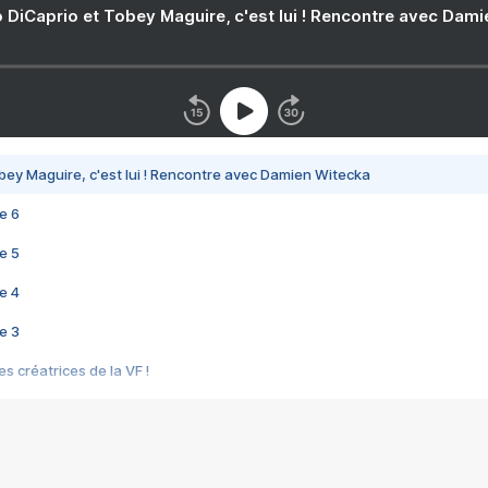
 DiCaprio et Tobey Maguire, c'est lui ! Rencontre avec Dam
bey Maguire, c'est lui ! Rencontre avec Damien Witecka
e 6
e 5
e 4
e 3
s créatrices de la VF !
e 2
e 1
e Mektoub My Love arrive enfin ! Rencontre avec Shaïn Boumedine et Sal