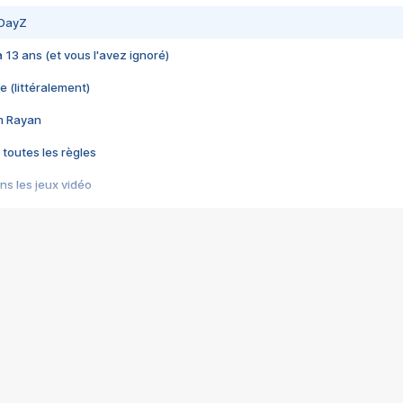
 DayZ
 a 13 ans (et vous l'avez ignoré)
e (littéralement)
im Rayan
 toutes les règles
s les jeux vidéo
us choquant de Rockstar ? - Le scandale BULLY
e plus moche de Steam
du RÊVE tourne au CAUCHEMAR
pendant 8 heures
it… à tort
umiliés par un jeu vidéo