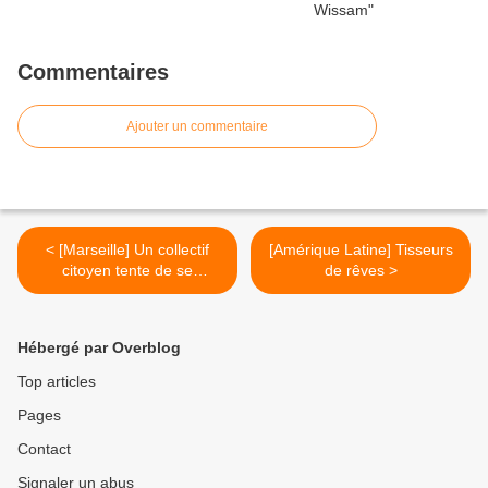
Commentaires
Ajouter un commentaire
< [Marseille] Un collectif
[Amérique Latine] Tisseurs
citoyen tente de se
de rêves >
réapproprier son quartier
Hébergé par Overblog
Top articles
Pages
Contact
Signaler un abus