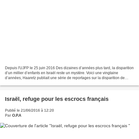
Depuis l'UJFP le 25 juin 2016 Des dizaines d’années plus tard, la disparition
d’un millier d’enfants en Israël reste un mystère. Voici une vingtaine
d’années, Haaretz publiait une série de reportages sur la disparition de
centaines d’enfants mizrahi,...
Israël, refuge pour les escrocs français
Publié le 21/06/2016 à 12:20
Par
O.P.A