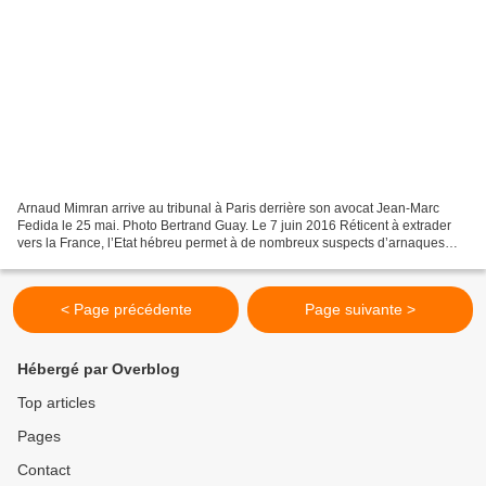
Arnaud Mimran arrive au tribunal à Paris derrière son avocat Jean-Marc
Fedida le 25 mai. Photo Bertrand Guay. Le 7 juin 2016 Réticent à extrader
vers la France, l’Etat hébreu permet à de nombreux suspects d’arnaques
financières d’échapper aux poursuites...
< Page précédente
Page suivante >
Hébergé par Overblog
Top articles
Pages
Contact