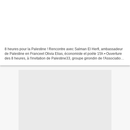
8 heures pour la Palestine ! Rencontre avec Salman El Herfi, ambassadeur
de Palestine en Franceet Olivia Elias, économiste et poète 15h • Ouverture
des 8 heures, à l'invitation de Palestine33, groupe girondin de l'Association
France Palestine solidarité...