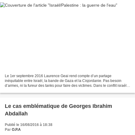
Le 1er septembre 2016 Laurence Geai rend compte d’un partage
inéquitable entre Israël, la bande de Gaza et la Cisjordanie. Pas besoin
d’armes, ni la fureur des tanks pour faire des victimes. Dans le conflit israélo-
palestinien, une tension sourde se joue...
Le cas emblématique de Georges Ibrahim
Abdallah
Publié le 16/08/2016 à 18:38
Par
O.P.A