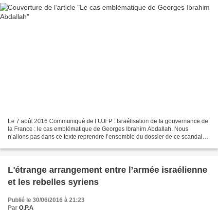
Le 7 août 2016 Communiqué de l’UJFP : Israélisation de la gouvernance de
la France : le cas emblématique de Georges Ibrahim Abdallah. Nous
n’allons pas dans ce texte reprendre l’ensemble du dossier de ce scandale
d’État qu’est le maintien en détention...
L'étrange arrangement entre l’armée israélienne
et les rebelles syriens
Publié le 30/06/2016 à 21:23
Par
O.P.A