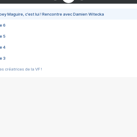
bey Maguire, c'est lui ! Rencontre avec Damien Witecka
e 6
e 5
e 4
e 3
s créatrices de la VF !
e 2
e 1
e Mektoub My Love arrive enfin ! Rencontre avec Shaïn Boumedine et Sal
i : après Toni en famille
elle réalise le bouleversant Dites lui que je l'aime
ais ! Rencontre autour de Vie privée de Rebecca Zlotowski