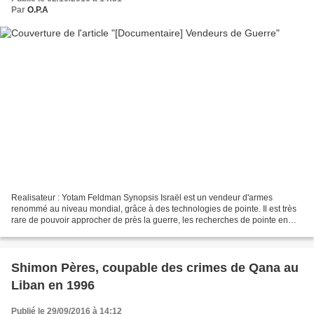
Par
O.P.A
Realisateur : Yotam Feldman Synopsis Israël est un vendeur d'armes
renommé au niveau mondial, grâce à des technologies de pointe. Il est très
rare de pouvoir approcher de près la guerre, les recherches de pointe en
armement et en sécurité. Les hauts militaires...
Shimon Pères, coupable des crimes de Qana au
Liban en 1996
Publié le 29/09/2016 à 14:12