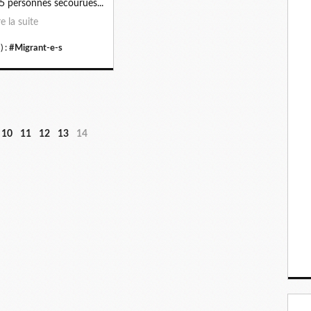
5 personnes secourues...
re la suite
) :
#Migrant-e-s
10
11
12
13
14