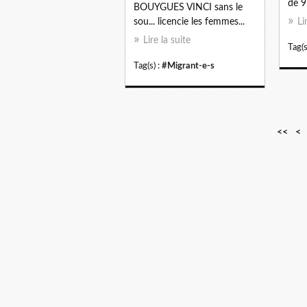
de 9
BOUYGUES VINCI sans le
sou... licencie les femmes...
Li
Lire la suite
Tag(s
Tag(s) :
#Migrant-e-s
<<
<