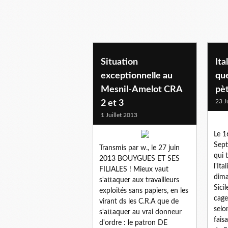
migrant-e-s
Situation
Ita
exceptionnelle au
qu
Mesnil-Amelot CRA
pèt
23 J
2 et 3
1 Juillet 2013
Le 1
Sept
Transmis par w., le 27 juin
qui 
2013 BOUYGUES ET SES
l'Ita
FILIALES ! Mieux vaut
dima
s'attaquer aux travailleurs
Sici
exploités sans papiers, en les
cage
virant ds les C.R.A que de
selo
s'attaquer au vrai donneur
fais
d'ordre : le patron DE