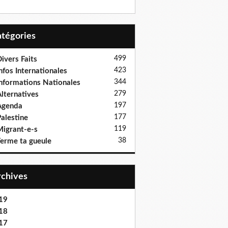
Catégories
499
ivers Faits
423
nfos Internationales
344
nformations Nationales
279
lternatives
197
Agenda
177
alestine
119
igrant-e-s
38
erme ta gueule
Archives
19
18
17