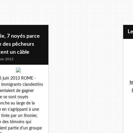
L
lie, 7 noyés parce
e des pêcheurs
ent un câble
uin 2013
6 juin 2013 ROME -
h
 immigrants clandestins
tentaient de gagner
lie se sont noyés
nche au large de la
le en s'agrippant à une
 tirée par un thonier,
n des témoins qui
aient partie d'un groupe