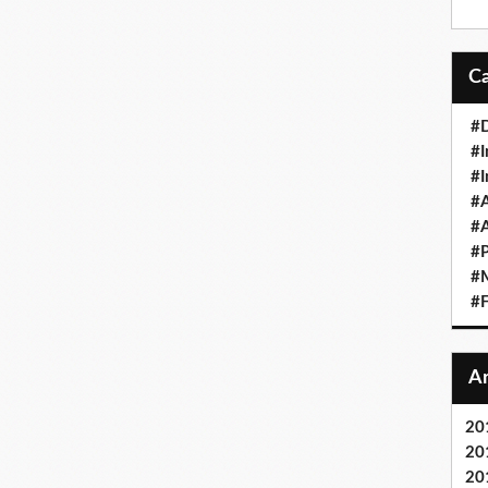
#D
#I
#I
#A
#
#P
#M
#F
20
20
20