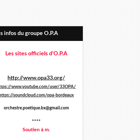
es infos du groupe O.P.A
Les sites officiels d'O.P.A
http://www.opa33.org/
ttps://www.youtube.com/user/33OPA/
https://soundcloud.com/opa-bordeaux
orchestre.poetique.bx@gmail.com
****
Soutien à m.