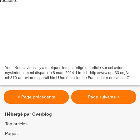
Yep ! Nous avions il y a quelques temps rédigé un article sur cet avion
mystérieusement disparu le 8 mars 2014. Lire ici : http://www.opa33.org/vol-
mh370-un-avion-disparait.html Une émission de France Inter en cause. C'est
par là : http://www.francei...
< Page précédente
Page suivante >
Hébergé par Overblog
Top articles
Pages