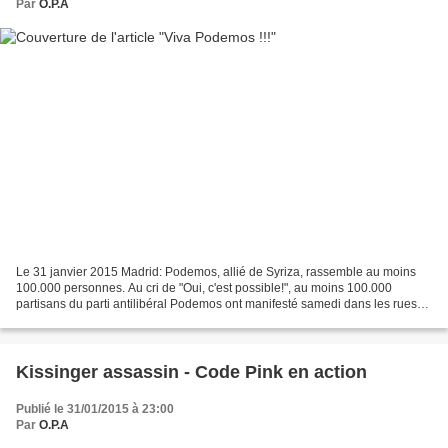
Par
O.P.A
Le 31 janvier 2015 Madrid: Podemos, allié de Syriza, rassemble au moins
100.000 personnes. Au cri de "Oui, c'est possible!", au moins 100.000
partisans du parti antilibéral Podemos ont manifesté samedi dans les rues
de Madrid leur volonté de changement...
Kissinger assassin - Code Pink en action
Publié le 31/01/2015 à 23:00
Par
O.P.A