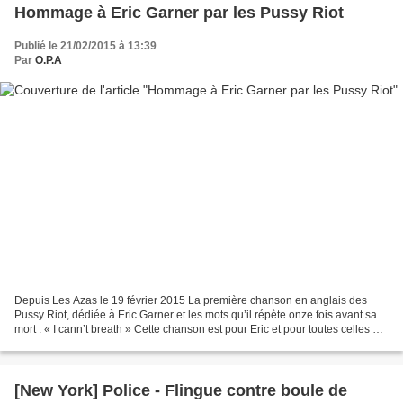
Hommage à Eric Garner par les Pussy Riot
Publié le 21/02/2015 à 13:39
Par
O.P.A
Depuis Les Azas le 19 février 2015 La première chanson en anglais des
Pussy Riot, dédiée à Eric Garner et les mots qu’il répète onze fois avant sa
mort : « I cann’t breath » Cette chanson est pour Eric et pour toutes celles et
ceux qui souffrent de la...
[New York] Police - Flingue contre boule de