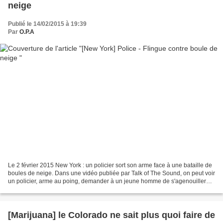
neige
Publié le 14/02/2015 à 19:39
Par
O.P.A
Le 2 février 2015 New York : un policier sort son arme face à une bataille de
boules de neige. Dans une vidéo publiée par Talk of The Sound, on peut voir
un policier, arme au poing, demander à un jeune homme de s'agenouiller
suite à une plainte pour nuisance....
[Marijuana] le Colorado ne sait plus quoi faire de