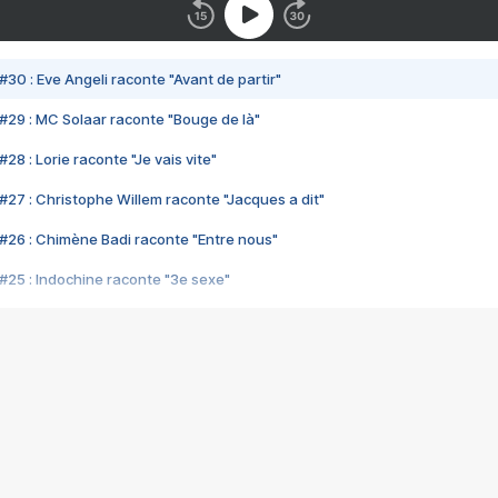
#30 : Eve Angeli raconte "Avant de partir"
#29 : MC Solaar raconte "Bouge de là"
28 : Lorie raconte "Je vais vite"
#27 : Christophe Willem raconte "Jacques a dit"
#26 : Chimène Badi raconte "Entre nous"
#25 : Indochine raconte "3e sexe"
#24 : Zaho raconte "C'est chelou"
#23 : Patrick Bruel raconte "Au café des délices"
#22 : Kyo raconte "Le chemin"
#21 : Nolwenn Leroy raconte "Cassé"
#20 : Patrick Hernandez raconte "Born to be alive"