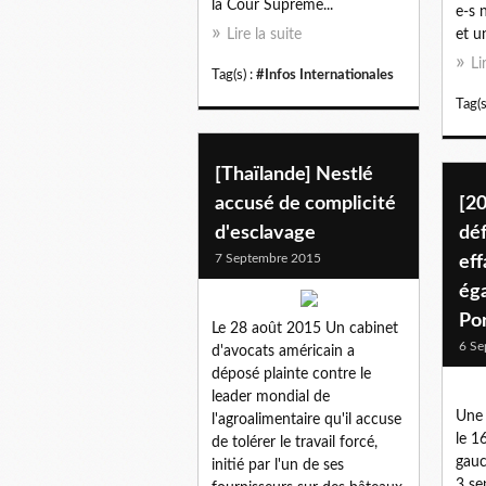
la Cour Suprême...
e-s 
Lire la suite
et un
Li
Tag(s) :
#Infos Internationales
Tag(s
[Thaïlande] Nestlé
accusé de complicité
[20
d'esclavage
déf
7 Septembre 2015
eff
éga
Po
Le 28 août 2015 Un cabinet
6 Se
d'avocats américain a
déposé plainte contre le
leader mondial de
Une 
l'agroalimentaire qu'il accuse
le 1
de tolérer le travail forcé,
gauc
initié par l'un de ses
3 se