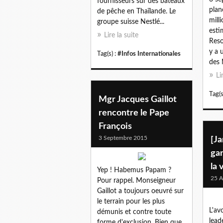
fournisseurs sur des bâteaux
plan
de pêche en Thaïlande. Le
mill
groupe suisse Nestlé...
esti
Lire la suite
Reso
y a 
Tag(s) :
#Infos Internationales
des 
Li
Tag(s
Mgr Jacques Gaillot
rencontre le Pape
François
3 Septembre 2015
[Ja
gan
la 
Yep ! Habemus Papam ?
25 A
Pour rappel. Monseigneur
Gaillot a toujours oeuvré sur
le terrain pour les plus
L'av
démunis et contre toute
lead
forme d'exclusion. Bien que