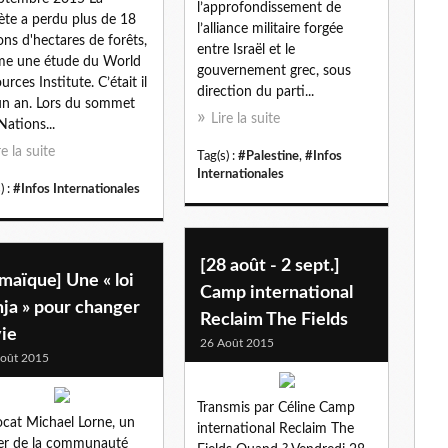
l’approfondissement de
ète a perdu plus de 18
l’alliance militaire forgée
ions d'hectares de forêts,
entre Israël et le
me une étude du World
gouvernement grec, sous
urces Institute. C’était il
direction du parti...
un an. Lors du sommet
Lire la suite
Nations...
re la suite
Tag(s) :
#Palestine
,
#Infos
Internationales
) :
#Infos Internationales
[28 août - 2 sept.]
maïque] Une « loi
Camp international
ja » pour changer
Reclaim The Fields
vie
26 Août 2015
oût 2015
Transmis par Céline Camp
ocat Michael Lorne, un
international Reclaim The
er de la communauté