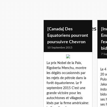
infos internationales
[Canada] Des
[In
Equatoriens pourront
Em
poursuivre Chevron
l’e
10 Septembre 2015
bid
7 Se
La prix Nobel de la Paix,
Rigoberta Menchu, montre
Le 4
les dégâts occasionnés par
20 a
les rejets de pétrole dans la
Pulo
forêt équatorienne. Le 9
Jaka
septembre 2015 C'est une
indo
grande victoire pour les
bido
autochtones et villageois
ses 
lésés par la firme américaine:
ses 