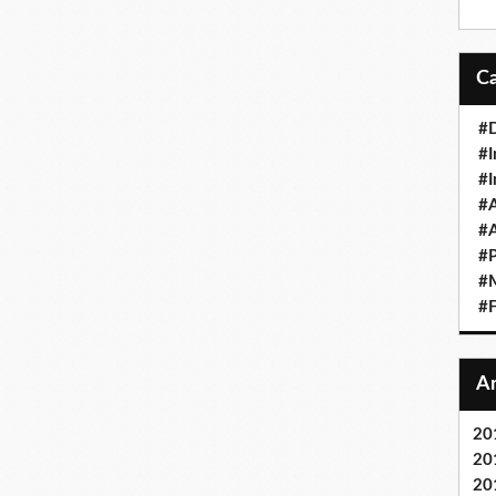
#D
#I
#I
#A
#
#P
#M
#F
20
20
20