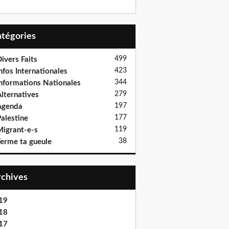
Catégories
499
ivers Faits
423
nfos Internationales
344
nformations Nationales
279
lternatives
197
Agenda
177
alestine
119
igrant-e-s
38
erme ta gueule
Archives
19
18
17