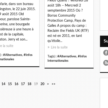
Fields Quand ? Vendredi 28
afarie, dans son bureau
août 18h – Mercredi 2
ingston, le 22 juin 2015.
semptembre 2015 Où ?
9 août 2015 Old
Borras Community
our, paroisse Sainte-
Protection Camp, Pays de
erine, une bourgade
Galles A propos du camp :
siéreuse à une heure à
Reclaim the Fields UK (RTF)
st de la capitale,
est né en 2011, en tant
ston. Jerry et son...
S
qu'étoile...
re la suite
Lire la suite
) :
#Alternatives
,
#Infos
Tag(s) :
#Alternatives
,
#Infos
rnationales
Internationales
3
4
14
15
16
17
18
19
20
>
>>
0
0