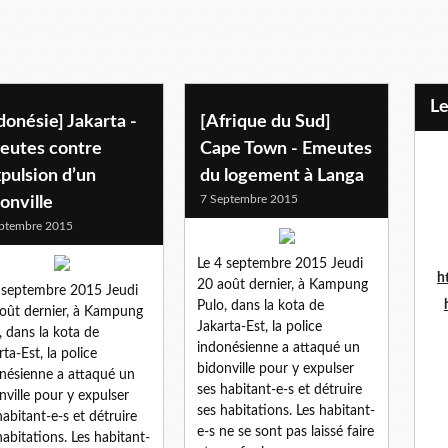
L
donésie] Jakarta -
[Afrique du Sud]
eutes contre
Cape Town - Emeutes
xpulsion d’un
du logement à Langa
7 Septembre 2015
onville
ptembre 2015
Le 4 septembre 2015 Jeudi
h
20 août dernier, à Kampung
 septembre 2015 Jeudi
Pulo, dans la kota de
oût dernier, à Kampung
Jakarta-Est, la police
, dans la kota de
indonésienne a attaqué un
rta-Est, la police
bidonville pour y expulser
nésienne a attaqué un
ses habitant-e-s et détruire
nville pour y expulser
ses habitations. Les habitant-
habitant-e-s et détruire
e-s ne se sont pas laissé faire
habitations. Les habitant-