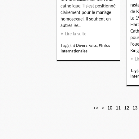
rast
catholique, il s'est positionné
de K
clairement pour le mariage
Le 1
homosexuel. Il soutient en
Harb
autres les...
Cath
Lire la suite
pous
l’oue
Tag(s) :
#Divers Faits
,
#Infos
King
Internationales
Li
Tag(s
Inte
<<
<
10
11
12
13