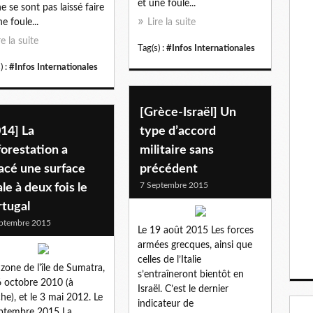
et une foule...
ne se sont pas laissé faire
e foule...
Lire la suite
re la suite
Tag(s) :
#Infos Internationales
) :
#Infos Internationales
[Grèce-Israël] Un
14] La
type d’accord
orestation a
militaire sans
acé une surface
précédent
7 Septembre 2015
le à deux fois le
rtugal
ptembre 2015
Le 19 août 2015 Les forces
armées grecques, ainsi que
celles de l’Italie
zone de l'île de Sumatra,
s’entraîneront bientôt en
6 octobre 2010 (à
Israël. C’est le dernier
he), et le 3 mai 2012. Le
indicateur de
ptembre 2015 La