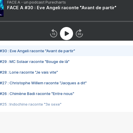
FACE A - un podcast Purecharts
FACE A #30 : Eve Angeli raconte "Avant de partir"
#30 : Eve Angeli raconte "Avant de partir"
#29 : MC Solaar raconte "Bouge de là"
28 : Lorie raconte "Je vais vite"
#27 : Christophe Willem raconte "Jacques a dit"
#26 : Chimène Badi raconte "Entre nous"
#25 : Indochine raconte "3e sexe"
#24 : Zaho raconte "C'est chelou"
#23 : Patrick Bruel raconte "Au café des délices"