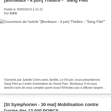
[Bordeaux - 4 juin] Théâtre - "Sang Filet"
Publié le 30/05/2015 à 21:11
Par
O.P.A
Transmis par Juliette Chers amis, famille, Le 04 juin, nous présenterons
Sang Filet au Centre d'animation du Grand Parc -Bordeaux !!! et nous
serions ravis de vous compter parmi nous! N'hésitez pas à diffuser largement
l'information pour nous donner un...
[St Symphorien - 30 mai] Mobilisation contre
l'usine des 12 000 PORCS