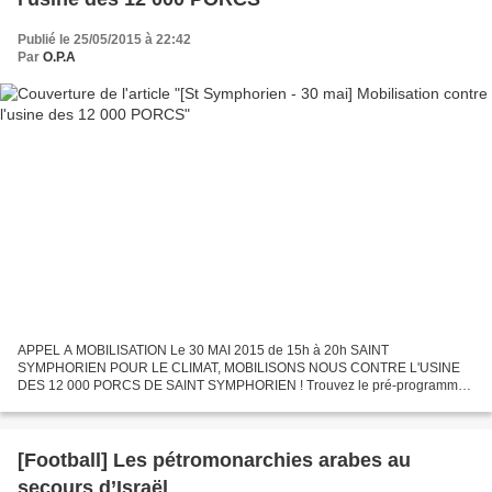
Publié le 25/05/2015 à 22:42
Par
O.P.A
APPEL A MOBILISATION Le 30 MAI 2015 de 15h à 20h SAINT
SYMPHORIEN POUR LE CLIMAT, MOBILISONS NOUS CONTRE L'USINE
DES 12 000 PORCS DE SAINT SYMPHORIEN ! Trouvez le pré-programme
ici :
http://www.confederationpaysanne.fr/sites/1/mob_citoyennes/documents/Gir
onde_tract_30mai.pdf...
[Football] Les pétromonarchies arabes au
secours d’Israël