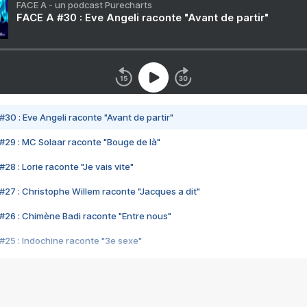
FACE A - un podcast Purecharts
FACE A #30 : Eve Angeli raconte "Avant de partir"
#30 : Eve Angeli raconte "Avant de partir"
#29 : MC Solaar raconte "Bouge de là"
28 : Lorie raconte "Je vais vite"
#27 : Christophe Willem raconte "Jacques a dit"
#26 : Chimène Badi raconte "Entre nous"
#25 : Indochine raconte "3e sexe"
#24 : Zaho raconte "C'est chelou"
#23 : Patrick Bruel raconte "Au café des délices"