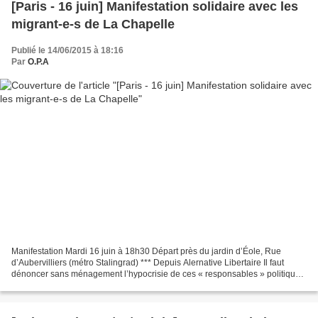
[Paris - 16 juin] Manifestation solidaire avec les
migrant-e-s de La Chapelle
Publié le 14/06/2015 à 18:16
Par
O.P.A
Manifestation Mardi 16 juin à 18h30 Départ près du jardin d’Éole, Rue
d’Aubervilliers (métro Stalingrad) *** Depuis Alernative Libertaire Il faut
dénoncer sans ménagement l’hypocrisie de ces « responsables » politiques
qui, à tous les niveaux, traitent...