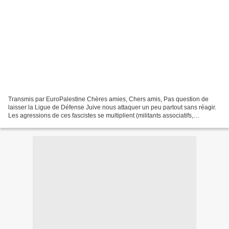
Transmis par EuroPalestine Chères amies, Chers amis, Pas question de
laisser la Ligue de Défense Juive nous attaquer un peu partout sans réagir.
Les agressions de ces fascistes se multiplient (militants associatifs,
journalistes…) et le gouvernement refuse...