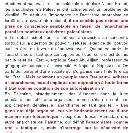
étroitement nationaliste — anticoloniale », déplore Nimer. En fait,
les anarchistes en Palestine ont actuellement un problème de
visibilité. En dépit de l’importance de l’activisme anarchiste en
Israël et au niveau international,
il ne semble pas exister une
prise de conscience semblable en faveur de l’anarchisme
parmi les nombreux activistes palestiniens.
« Le débat actuel sur les thèmes anarchistes se concentre
surtout sur la question du pouvoir : refuser l’exercice du ‟pouvoir
sur” et être en faveur du ‟pouvoir avec”. Quand on parle de
l’anarchisme en tant que conception politique, celle-ci est définie
par le rejet de l’État », explique Saed Abu-Hijleh, professeur de
géographie humaine à l’université Al-Najah à Naplouse. « On
parle de liberté et d’une société qui s’organise sans l’interférence
de l’État. »
Mais comment un peuple sans État peut-il adhérer
à l’anarchisme, lequel implique une opposition à toute forme
d’État comme condition de son autoréalisation ?
En Palestine, historiquement, des éléments dans la lutte
populaire ont été auto-organisés, même s’ils ne sont pas
explicitement identifiés à l’anarchisme en tant que tel.
« Les
gens ont déjà organisé leur vie horizontalement ou d’une
manière non hiérarchique »,
explique Beesan Ramadan, une
autre anarchiste de Palestine, qui définit
l’anarchisme comme
une « tactique », mais s’interroge sur la nécessité de