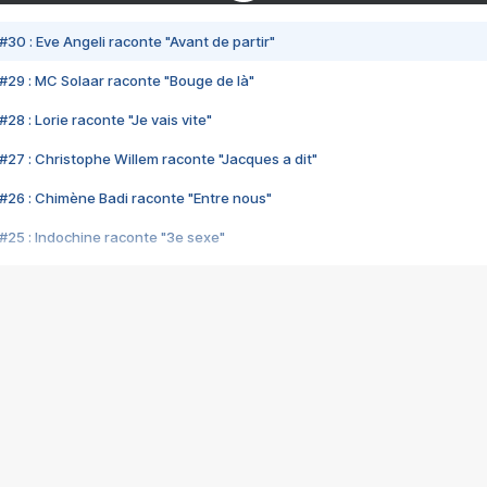
#30 : Eve Angeli raconte "Avant de partir"
#29 : MC Solaar raconte "Bouge de là"
28 : Lorie raconte "Je vais vite"
#27 : Christophe Willem raconte "Jacques a dit"
#26 : Chimène Badi raconte "Entre nous"
#25 : Indochine raconte "3e sexe"
#24 : Zaho raconte "C'est chelou"
#23 : Patrick Bruel raconte "Au café des délices"
#22 : Kyo raconte "Le chemin"
#21 : Nolwenn Leroy raconte "Cassé"
#20 : Patrick Hernandez raconte "Born to be alive"
#19 : Lorie raconte "Près de moi"