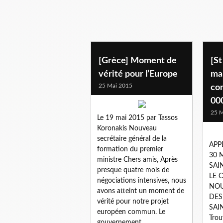
[Grèce] Moment de
[S
vérité pour l’Europe
mai
25 Mai 2015
con
00
25 M
Le 19 mai 2015 par Tassos
Koronakis Nouveau
secrétaire général de la
APP
formation du premier
30 M
ministre Chers amis, Après
SAI
presque quatre mois de
LE 
négociations intensives, nous
NOU
avons atteint un moment de
DES
vérité pour notre projet
SAI
européen commun. Le
Trou
gouvernement...