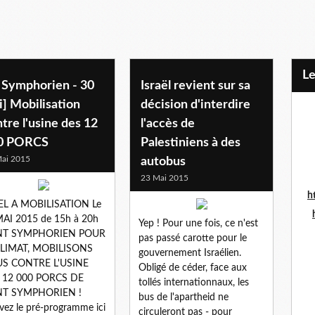
L
t Symphorien - 30
Israël revient sur sa
] Mobilisation
décision d'interdire
tre l'usine des 12
l'accès de
0 PORCS
Palestiniens à des
ai 2015
autobus
23 Mai 2015
h
EL A MOBILISATION Le
AI 2015 de 15h à 20h
Yep ! Pour une fois, ce n'est
NT SYMPHORIEN POUR
pas passé carotte pour le
CLIMAT, MOBILISONS
gouvernement Israélien.
S CONTRE L'USINE
Obligé de céder, face aux
 12 000 PORCS DE
tollés internationnaux, les
NT SYMPHORIEN !
bus de l'apartheid ne
vez le pré-programme ici
circuleront pas - pour