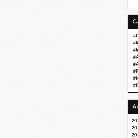
#D
#I
#I
#A
#
#P
#M
#F
20
20
20