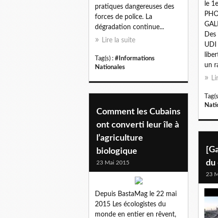
le 1
pratiques dangereuses des
PHO
forces de police. La
GAL
dégradation continue...
Des 
Lire la suite
UDI 
libe
Tag(s) :
#Informations
un r
Nationales
Li
Tag(s
Nati
Comment les Cubains
ont converti leur île à
l’agriculture
[Ga
biologique
du
23 Mai 2015
23 M
Depuis BastaMag le 22 mai
2015 Les écologistes du
monde en entier en rêvent,