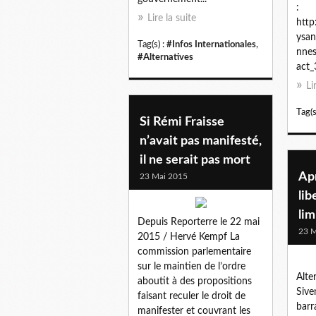
:
Lire la suite
http
ysan
Tag(s) :
#Infos Internationales
,
nnes
#Alternatives
act_
Li
Tag(s
Si Rémi Fraisse
n’avait pas manifesté,
il ne serait pas mort
Apr
23 Mai 2015
lib
lim
Depuis Reporterre le 22 mai
23 M
2015 / Hervé Kempf La
commission parlementaire
sur le maintien de l’ordre
Alte
aboutit à des propositions
Sive
faisant reculer le droit de
barr
manifester et couvrant les