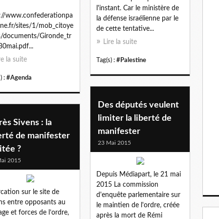
l'instant. Car le ministère de
://www.confederationpa
la défense israélienne par le
ne.fr/sites/1/mob_citoye
de cette tentative...
/documents/Gironde_tr
Lire la suite
30mai.pdf...
re la suite
Tag(s) :
#Palestine
) :
#Agenda
Des députés veulent
limiter la liberté de
ès Sivens : la
manifester
erté de manifester
23 Mai 2015
itée ?
ai 2015
Depuis Médiapart, le 21 mai
2015 La commission
rcation sur le site de
d'enquête parlementaire sur
ns entre opposants au
le maintien de l'ordre, créée
age et forces de l’ordre,
après la mort de Rémi