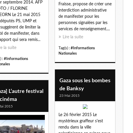
er septembre 2014. AFP
Fraisse, propose de créer une
TO / FLORINE
interdiction administrative
EORN Le 21 mai 2015
de manifester pour les
députés PS, UMP et
personnes signalées par les
suggèrent de limiter la
services de renseignement....
rté de manifester, dans
Lire la suite
apport qui sera remis...
re la suite
Tag(s) :
#Informations
Nationales
) :
#Informations
onales
Gaza sous les bombes
de Banksy
za] L’autre festival
23 Mai 2015
 cinéma
ai 2015
Le 26 février 2015 Le
mystérieux graffeur s'est
rendu dans la ville