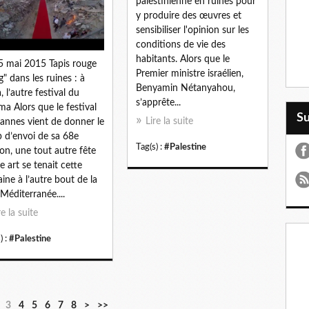
palestinienne en ruines pour
y produire des œuvres et
sensibiliser l'opinion sur les
conditions de vie des
habitants. Alors que le
5 mai 2015 Tapis rouge
Premier ministre israélien,
g" dans les ruines : à
Benyamin Nétanyahou,
, l’autre festival du
s’apprête...
ma Alors que le festival
S
Lire la suite
annes vient de donner le
 d’envoi de sa 68e
Tag(s) :
#Palestine
ion, une tout autre fête
e art se tenait cette
ine à l’autre bout de la
Méditerranée....
re la suite
) :
#Palestine
3
4
5
6
7
8
>
>>