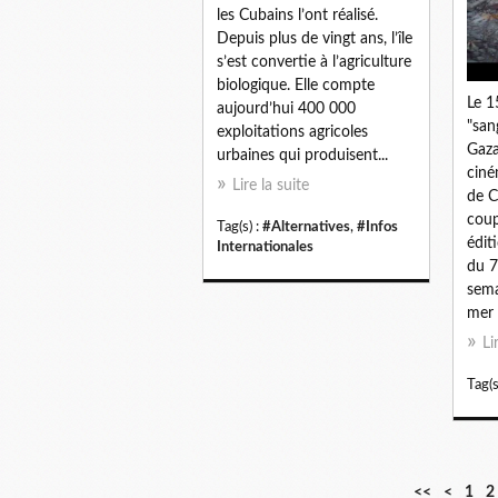
les Cubains l’ont réalisé.
Depuis plus de vingt ans, l’île
s’est convertie à l’agriculture
biologique. Elle compte
Le 1
aujourd’hui 400 000
"san
exploitations agricoles
Gaza
urbaines qui produisent...
ciné
Lire la suite
de C
coup
Tag(s) :
#Alternatives
,
#Infos
édit
Internationales
du 7
sema
mer 
Li
Tag(s
<<
<
1
2