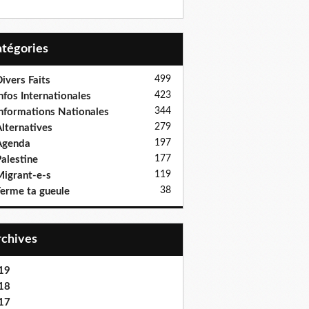
Catégories
499
ivers Faits
423
nfos Internationales
344
nformations Nationales
279
lternatives
197
Agenda
177
alestine
119
igrant-e-s
38
erme ta gueule
Archives
19
18
17