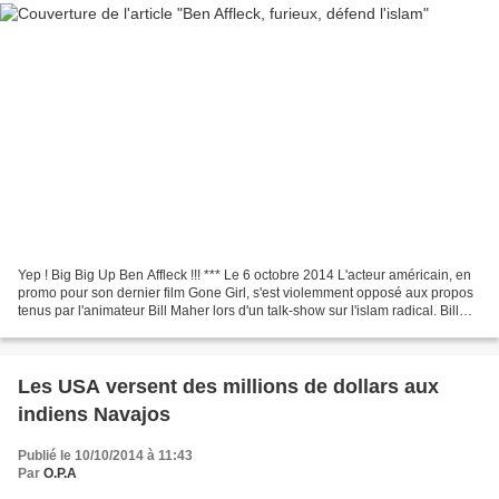
Yep ! Big Big Up Ben Affleck !!! *** Le 6 octobre 2014 L'acteur américain, en
promo pour son dernier film Gone Girl, s'est violemment opposé aux propos
tenus par l'animateur Bill Maher lors d'un talk-show sur l'islam radical. Bill
Maher et son invité,...
Les USA versent des millions de dollars aux
indiens Navajos
Publié le 10/10/2014 à 11:43
Par
O.P.A