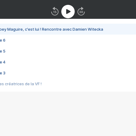
bey Maguire, c'est lui ! Rencontre avec Damien Witecka
e 6
e 5
e 4
e 3
s créatrices de la VF !
e 2
e 1
e Mektoub My Love arrive enfin ! Rencontre avec Shaïn Boumedine et Sal
i : après Toni en famille