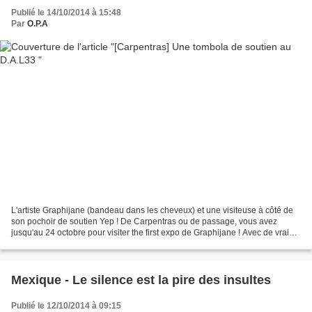
Publié le 14/10/2014 à 15:48
Par
O.P.A
L'artiste Graphijane (bandeau dans les cheveux) et une visiteuse à côté de
son pochoir de soutien Yep ! De Carpentras ou de passage, vous avez
jusqu'au 24 octobre pour visiter the first expo de Graphijane ! Avec de vrais
pochoirs supers beaux, de vraies...
Mexique - Le silence est la pire des insultes
Publié le 12/10/2014 à 09:15