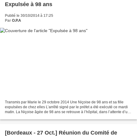
Expulsée à 98 ans
Publié le 30/10/2014 à 17:25
Par
O.P.A
Transmis par Marie le 29 octobre 2014 Une Niçoise de 98 ans et sa fille
expulsées de chez elles L’arrêté signé par le préfet a été exécuté ce mardi
matin. La Niçoise âgée de 98 ans se retrouve à l’hôpital, dans l’attente d’une
place en maison de retraite,...
[Bordeaux - 27 Oct.] Réunion du Comité de