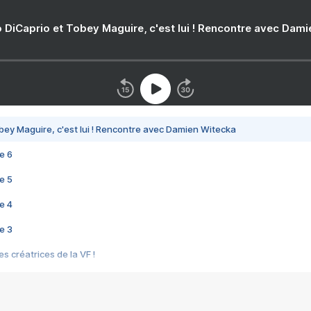
 DiCaprio et Tobey Maguire, c'est lui ! Rencontre avec Dam
bey Maguire, c'est lui ! Rencontre avec Damien Witecka
e 6
e 5
e 4
e 3
s créatrices de la VF !
e 2
e 1