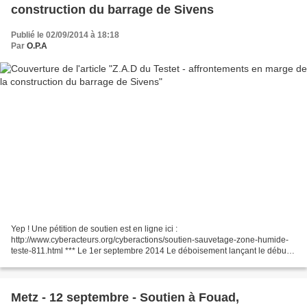
construction du barrage de Sivens
Publié le 02/09/2014 à 18:18
Par
O.P.A
Yep ! Une pétition de soutien est en ligne ici :
http://www.cyberacteurs.org/cyberactions/soutien-sauvetage-zone-humide-
teste-811.html *** Le 1er septembre 2014 Le déboisement lançant le début
du chantier de ce barrage espéré par une partie des agriculteurs...
Metz - 12 septembre - Soutien à Fouad,