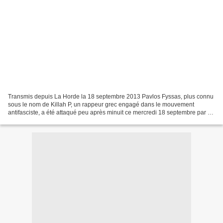
Transmis depuis La Horde la 18 septembre 2013 Pavlos Fyssas, plus connu
sous le nom de Killah P, un rappeur grec engagé dans le mouvement
antifasciste, a été attaqué peu après minuit ce mercredi 18 septembre par un
groupe d’une vingtaine de néonazis,...