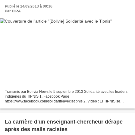
Publié le 14/09/2013 à 00:36
Par
O.P.A
Transmis par Bolivia News le 5 septembre 2013 Solidarité avec les leaders
indigènes du TIPNIS 1. Facebook Page
https://www.facebook.com/solidariteavecletipnis 2. Video : El TIPNIS se
respeta : http://www.youtube.com/watch?v=v_UKfvHE60E 3. Français : La...
La carrière d'un enseignant-chercheur dérape
après des mails racistes