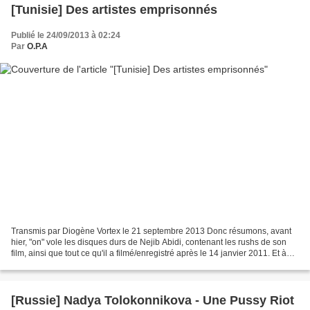
[Tunisie] Des artistes emprisonnés
Publié le 24/09/2013 à 02:24
Par
O.P.A
Transmis par Diogène Vortex le 21 septembre 2013 Donc résumons, avant
hier, "on" vole les disques durs de Nejib Abidi, contenant les rushs de son
film, ainsi que tout ce qu'il a filmé/enregistré après le 14 janvier 2011. Et à
l'aube d' aujourd'hui, des...
[Russie] Nadya Tolokonnikova - Une Pussy Riot