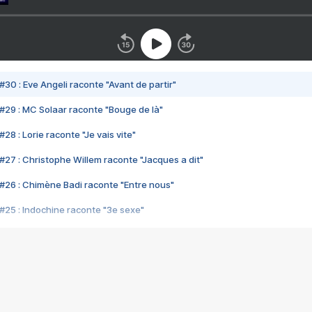
#30 : Eve Angeli raconte "Avant de partir"
#29 : MC Solaar raconte "Bouge de là"
28 : Lorie raconte "Je vais vite"
#27 : Christophe Willem raconte "Jacques a dit"
#26 : Chimène Badi raconte "Entre nous"
#25 : Indochine raconte "3e sexe"
#24 : Zaho raconte "C'est chelou"
#23 : Patrick Bruel raconte "Au café des délices"
#22 : Kyo raconte "Le chemin"
#21 : Nolwenn Leroy raconte "Cassé"