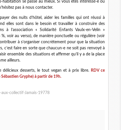
o-habitation se passe au mieux. Si vous êtes intéressé-e ou
’hésitez pas à nous contacter.
yer des nuits d’hôtel, aider les familles qui ont réussi à
nd elles sont dans le besoin et travailler à construire des
s à l’association « Solidarité Enfants Vaulx-en-Velin »
%, voir au verso), de manière ponctuelle ou régulière (voir
contribuer à s’organiser concrètement pour que la situation
s, c’est faire en sorte que chaucun-e ne soit pas renvoyé à
isir ensemble des situations et affirmer qu’il y a de la place
me ailleurs.
élicieux desserts, le tout vegan et à prix libre.
RDV ce
 Sébastien Gryphe) à partir de 19h.
n-aux-collectif-Jamais-19778