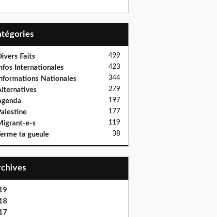
Catégories
499
ivers Faits
423
nfos Internationales
344
nformations Nationales
279
lternatives
197
Agenda
177
alestine
119
igrant-e-s
38
erme ta gueule
Archives
19
18
17