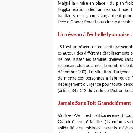
Malgré la « mise en place » du plan froi
l’agglomération, des familles continuent
habitants, enseignants s’organisent pour f
l’école Grandclément vous invite à venir m
Un réseau à l’échelle lyonnaise :
JST est un réseau de collectifs rassembla
es autour des différents établissements s
ne pas laisser les familles d’élèves sa
recensent chaque année le nombre d’enfa
dénombre 200). En situation d’urgence, l
de mettre ces personnes à l’abri et de f
hébergement d’urgence pour toute personn
(article 345-2-2 du Code de l’Action Socia
Jamais Sans Toit Grandclément
Vaulx-en-Velin est particulièrement to
Grandclément, 6 familles (12 enfants soit
solidarité des voisin-es, parents d’é