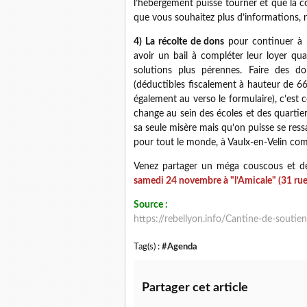
l’hébergement puisse tourner et que la c
que vous souhaitez plus d’informations, n
4) La récolte de dons
pour continuer à pa
avoir un bail à compléter leur loyer qua
solutions plus pérennes. Faire des don
(déductibles fiscalement à hauteur de 66 
également au verso le formulaire), c’est 
change au sein des écoles et des quartier
sa seule misère mais qu’on puisse se ressa
pour tout le monde, à Vaulx-en-Velin com
Venez partager un méga couscous et de d
samedi 24 novembre à "l’Amicale" (31 rue
Source :
https://rebellyon.info/Cantine-de-soutie
Tag(s) :
#Agenda
Partager cet article