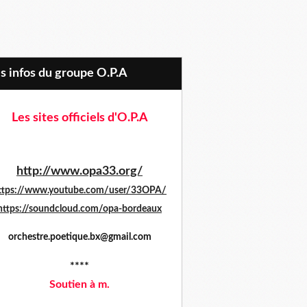
es infos du groupe O.P.A
Les sites officiels d'O.P.A
http://www.opa33.org/
ttps://www.youtube.com/user/33OPA/
https://soundcloud.com/opa-bordeaux
orchestre.poetique.bx@gmail.com
****
Soutien à m.