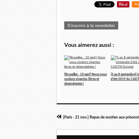
Re
S'inscrire à la newsletter
Vous aimerez aussi :
[Bruxelles - 10 sept] Nous nous
[5 au 8 septembre] U
voulons vivantes, libres et
d’été 2019 du CAD
désendettées !