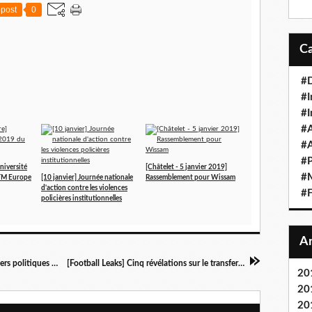
post
0
#D
#I
#I
#A
#
#P
niversité
[Châtelet - 5 janvier 2019]
#M
TM Europe
[10 janvier] Journée nationale
Rassemblement pour Wissam
d'action contre les violences
#F
policières institutionnelles
[Paris - 21 nov.] Repas de soutien aux prisonniers politiques des régions indiennes du Mexique
[Football Leaks] Cinq révélations sur le transfert de Kylian Mbappé au PSG
20
20
20