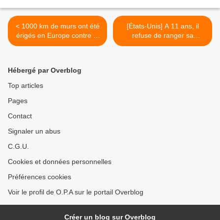
< 1000 km de murs ont été
[États-Unis] A 11 ans, il
érigés en Europe contre la
refuse de ranger sa
libre-circulation des
chambre, tue sa grand-
personnes
mère et se suicide >
Hébergé par Overblog
Top articles
Pages
Contact
Signaler un abus
C.G.U.
Cookies et données personnelles
Préférences cookies
Voir le profil de O.P.A sur le portail Overblog
Créer un blog sur Overblog