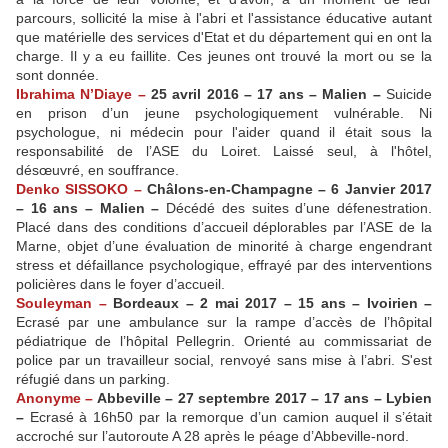
parcours, sollicité la mise à l'abri et l'assistance éducative autant
que matérielle des services d'Etat et du département qui en ont la
charge. Il y a eu faillite. Ces jeunes ont trouvé la mort ou se la
sont donnée.
Ibrahima N’Diaye –
25 avril 2016 – 17 ans – Malien –
Suicide
en prison d’un jeune psychologiquement vulnérable. Ni
psychologue, ni médecin pour l'aider quand il était sous la
responsabilité de l’ASE du Loiret. Laissé seul, à l'hôtel,
désœuvré, en souffrance.
Denko SISSOKO –
Châlons-en-Champagne – 6 Janvier 2017
– 16 ans – Malien –
Décédé des suites d’une défenestration.
Placé dans des conditions d’accueil déplorables par l’ASE de la
Marne, objet d’une évaluation de minorité à charge engendrant
stress et défaillance psychologique, effrayé par des interventions
policières dans le foyer d’accueil.
Souleyman –
Bordeaux – 2 mai 2017 – 15 ans – Ivoirien –
Ecrasé par une ambulance sur la rampe d’accès de l’hôpital
pédiatrique de l’hôpital Pellegrin. Orienté au commissariat de
police par un travailleur social, renvoyé sans mise à l’abri. S'est
réfugié dans un parking.
Anonyme –
Abbeville – 27 septembre 2017 – 17 ans – Lybien
–
Ecrasé à 16h50 par la remorque d’un camion auquel il s’était
accroché sur l’autoroute A 28 après le péage d’Abbeville-nord.