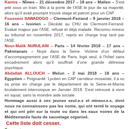
Kantra –
Nîmes – 21 décembre 2017 – 18 ans – Malien –
S’est
jeté sous un train. Mis à la porte de l'ASE le jour de sa majorité,
alors qu'il avait pourtant trouvé stage et patron pour un CAP.
Fousseni SAWADOGO –
Clermont-Ferrand – 9 janvier 2018 –
16 ans – Ivoirien –
Décédé au CHU de Clermont-Ferrand.
Evalué majeur par l'ASE, refusé et déjà malade. Reconnu mineur
au tribunal en novembre 2017, repris en charge trop tard par
l’ASE.
Nour-Malik NURULAIN –
Paris – 14 février 2018 – 17 ans –
Pakistanais –
Noyé dans la Seine. Victime d’un défaut
d’accompagnement par l’ASE de Paris, logé seul, à l’hôtel sans
encadrement alors qu’il souffrait d’une grande détresse
psychique.
Abdallah ALLOUCH –
Melun – 2 mai 2018 – 18 ans –
Egyptien –
Poignardé. Lycéen en CAP carreleur-mosaïste, il a vu
sa prise en charge par le département de la Seine-et-Marne
brutalement interrompue en Janvier 2018. S’est retrouvé à vivre
en squat, sans la moindre aide sociale.
Hommage aussi à ces jeunes seul.e.s et mineur.e.s, dont
nous ne connaissons pas les noms, qui ont tenté le voyage
et qui ont péri sur la route ou dans les eaux noires de la
Méditerranée faute de sauvetage organisé.
Cette liste doit cesser.