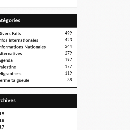
Catégories
499
ivers Faits
423
nfos Internationales
344
nformations Nationales
279
lternatives
197
Agenda
177
alestine
119
igrant-e-s
38
erme ta gueule
Archives
19
18
17