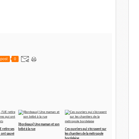
post
0
[Bordeaux] Une maman et son
 retire ses
bébé à la rue
Ces ouvriers qui s’écrasent sur
i ont sauvé
les chantiers de la métropole
bordelaise