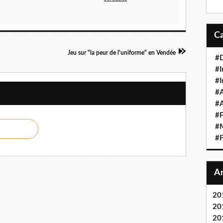
Jeu sur "la peur de l'uniforme" en Vendée
#D
#I
#I
#A
#
#P
#M
#F
20
20
20