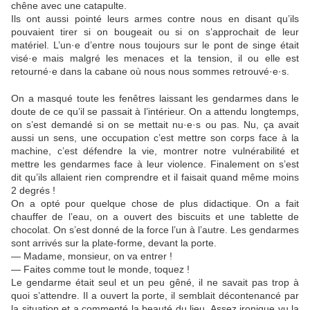
chêne avec une catapulte.
Ils ont aussi pointé leurs armes contre nous en disant qu’ils
pouvaient tirer si on bougeait ou si on s’approchait de leur
matériel. L’un·e d’entre nous toujours sur le pont de singe était
visé·e mais malgré les menaces et la tension, il ou elle est
retourné·e dans la cabane où nous nous sommes retrouvé·e·s.
On a masqué toute les fenêtres laissant les gendarmes dans le
doute de ce qu’il se passait à l’intérieur. On a attendu longtemps,
on s’est demandé si on se mettait nu·e·s ou pas. Nu, ça avait
aussi un sens, une occupation c’est mettre son corps face à la
machine, c’est défendre la vie, montrer notre vulnérabilité et
mettre les gendarmes face à leur violence. Finalement on s’est
dit qu’ils allaient rien comprendre et il faisait quand même moins
2 degrés !
On a opté pour quelque chose de plus didactique. On a fait
chauffer de l’eau, on a ouvert des biscuits et une tablette de
chocolat. On s’est donné de la force l’un à l’autre. Les gendarmes
sont arrivés sur la plate-forme, devant la porte.
— Madame, monsieur, on va entrer !
— Faites comme tout le monde, toquez !
Le gendarme était seul et un peu gêné, il ne savait pas trop à
quoi s’attendre. Il a ouvert la porte, il semblait décontenancé par
la situation et a commenté la beauté du lieu. Assez ironique vu la