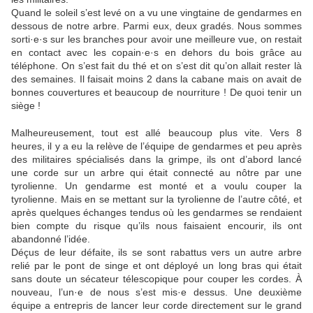
Quand le soleil s’est levé on a vu une vingtaine de gendarmes en
dessous de notre arbre. Parmi eux, deux gradés. Nous sommes
sorti·e·s sur les branches pour avoir une meilleure vue, on restait
en contact avec les copain·e·s en dehors du bois grâce au
téléphone. On s’est fait du thé et on s’est dit qu’on allait rester là
des semaines. Il faisait moins 2 dans la cabane mais on avait de
bonnes couvertures et beaucoup de nourriture ! De quoi tenir un
siège !
Malheureusement, tout est allé beaucoup plus vite. Vers 8
heures, il y a eu la relève de l’équipe de gendarmes et peu après
des militaires spécialisés dans la grimpe, ils ont d’abord lancé
une corde sur un arbre qui était connecté au nôtre par une
tyrolienne. Un gendarme est monté et a voulu couper la
tyrolienne. Mais en se mettant sur la tyrolienne de l’autre côté, et
après quelques échanges tendus où les gendarmes se rendaient
bien compte du risque qu’ils nous faisaient encourir, ils ont
abandonné l’idée.
Déçus de leur défaite, ils se sont rabattus vers un autre arbre
relié par le pont de singe et ont déployé un long bras qui était
sans doute un sécateur télescopique pour couper les cordes. À
nouveau, l’un·e de nous s’est mis·e dessus. Une deuxième
équipe a entrepris de lancer leur corde directement sur le grand