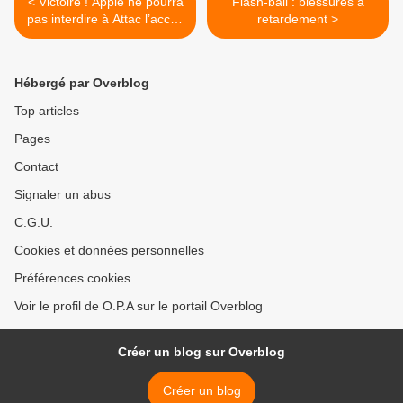
< Victoire ! Apple ne pourra
Flash-ball : blessures à
pas interdire à Attac l’accès
retardement >
à ses magasins
Hébergé par Overblog
Top articles
Pages
Contact
Signaler un abus
C.G.U.
Cookies et données personnelles
Préférences cookies
Voir le profil de O.P.A sur le portail Overblog
Créer un blog sur Overblog
Créer un blog