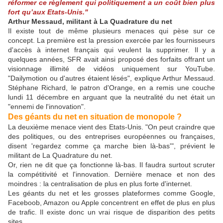
réformer ce règlement qui politiquement a un coût bien plus
fort qu’aux Etats-Unis."
Arthur Messaud, militant à La Quadrature du net
Il existe tout de même plusieurs menaces qui pèse sur ce
concept. La première est la pression exercée par les fournisseurs
d'accès à internet français qui veulent la supprimer. Il y a
quelques années, SFR avait ainsi proposé des forfaits offrant un
visionnage illimité de vidéos uniquement sur YouTube.
"Dailymotion ou d'autres étaient lésés", explique Arthur Messaud.
Stéphane Richard, le patron d'Orange, en a remis une couche
lundi 11 décembre en arguant que la neutralité du net était un
"ennemi de l'innovation".
Des géants du net en situation de monopole ?
La deuxième menace vient des Etats-Unis. "On peut craindre que
des politiques, ou des entreprises européennes ou françaises,
disent 'regardez comme ça marche bien là-bas'", prévient le
militant de La Quadrature du net.
Or, rien ne dit que ça fonctionne là-bas. Il faudra surtout scruter
la compétitivité et l'innovation. Dernière menace et non des
moindres : la centralisation de plus en plus forte d'internet.
Les géants du net et les grosses plateformes comme Google,
Faceboob, Amazon ou Apple concentrent en effet de plus en plus
de trafic. Il existe donc un vrai risque de disparition des petits
sites.