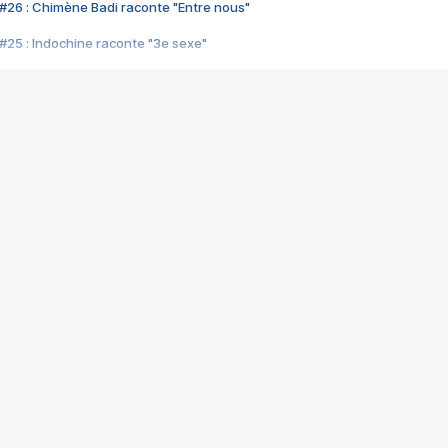
#26 : Chimène Badi raconte "Entre nous"
#25 : Indochine raconte "3e sexe"
#24 : Zaho raconte "C'est chelou"
#23 : Patrick Bruel raconte "Au café des délices"
#22 : Kyo raconte "Le chemin"
#21 : Nolwenn Leroy raconte "Cassé"
#20 : Patrick Hernandez raconte "Born to be alive"
#19 : Lorie raconte "Près de moi"
#18 : Michael Jones raconte "A nos actes manqués" (avec Jean-Jacque
#17 : Khaled raconte "Aïcha"
#16 : Corneille raconte "Parce qu'on vient de loin"
#15 : Indochine raconte "L'aventurier"
14 : Lorie raconte "Sur un air latino"