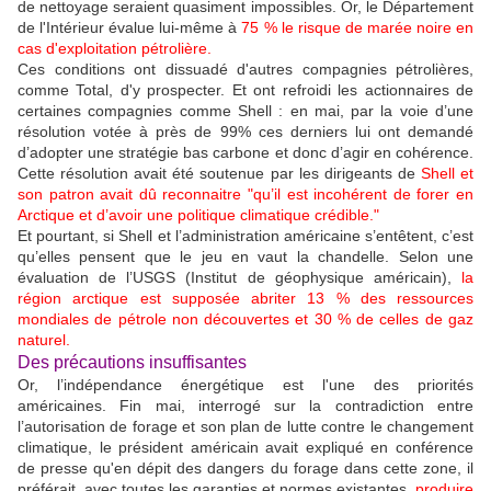
de nettoyage seraient quasiment impossibles. Or, le Département
de l'Intérieur évalue lui-même à
75 % le risque de marée noire en
cas d'exploitation pétrolière.
Ces conditions ont dissuadé d'autres compagnies pétrolières,
comme Total, d'y prospecter. Et ont refroidi les actionnaires de
certaines compagnies comme Shell : en mai, par la voie d’une
résolution votée à près de 99% ces derniers lui ont demandé
d’adopter une stratégie bas carbone et donc d’agir en cohérence.
Cette résolution avait été soutenue par les dirigeants de
Shell et
son patron avait dû reconnaitre "qu’il est incohérent de forer en
Arctique et d’avoir une politique climatique crédible."
Et pourtant, si Shell et l’administration américaine s’entêtent, c’est
qu’elles pensent que le jeu en vaut la chandelle. Selon une
évaluation de l’USGS (Institut de géophysique américain),
la
région arctique est supposée abriter 13 % des ressources
mondiales de pétrole non découvertes et 30 % de celles de gaz
naturel.
Des précautions insuffisantes
Or, l’indépendance énergétique est l'une des priorités
américaines. Fin mai, interrogé sur la contradiction entre
l’autorisation de forage et son plan de lutte contre le changement
climatique, le président américain avait expliqué en conférence
de presse qu'en dépit des dangers du forage dans cette zone, il
préférait, avec toutes les garanties et normes existantes,
produire