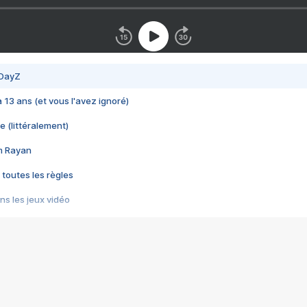
 DayZ
 a 13 ans (et vous l'avez ignoré)
e (littéralement)
im Rayan
 toutes les règles
s les jeux vidéo
us choquant de Rockstar ? - Le scandale BULLY
e plus moche de Steam
du RÊVE tourne au CAUCHEMAR
pendant 8 heures