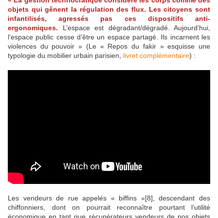
« La gestion technocratique considère les corps comme des
objets qui gênent la régulation des flux. Les citoyens sont
infantilisés, agressés pas ces dispositifs anti-
ergonomiques.
L’espace est dégradant/dégradé. Aujourd’hui,
l’espace public cesse d’être un espace partagé. Ils incarnent les
violences du pouvoir » (Le « Repos du fakir » esquisse une
typologie du mobilier urbain parisien,
livret complémentaire
) :
Les vendeurs de rue appelés « biffins »[8], descendant des
chiffonniers, dont on pourrait reconnaître pourtant l’utilité
économique en tant que récupérateurs vendeurs de nos objets