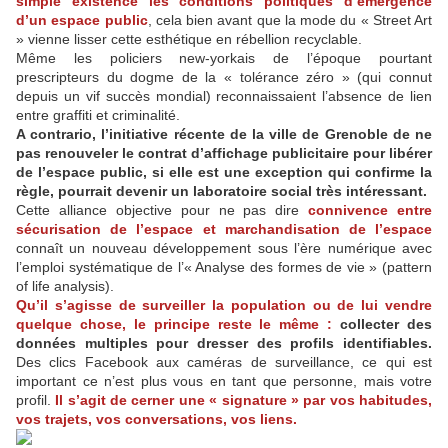
simple existence les conditions politiques d’émergence
d’un espace public
, cela bien avant que la mode du « Street Art
» vienne lisser cette esthétique en rébellion recyclable.
Même les policiers new-yorkais de l’époque pourtant
prescripteurs du dogme de la « tolérance zéro » (qui connut
depuis un vif succès mondial) reconnaissaient l’absence de lien
entre graffiti et criminalité.
A contrario, l’initiative récente de la ville de Grenoble de ne
pas renouveler le contrat d’affichage publicitaire pour libérer
de l’espace public, si elle est une exception qui confirme la
règle, pourrait devenir un laboratoire social très intéressant.
Cette alliance objective pour ne pas dire
connivence entre
sécurisation de l’espace et marchandisation de l’espace
connaît un nouveau développement sous l’ère numérique avec
l’emploi systématique de l’« Analyse des formes de vie » (pattern
of life analysis).
Qu’il s’agisse de surveiller la population ou de lui vendre
quelque chose, le principe reste le même :
collecter des
données multiples pour dresser des profils identifiables.
Des clics Facebook aux caméras de surveillance, ce qui est
important ce n’est plus vous en tant que personne, mais votre
profil.
Il s’agit de cerner une « signature » par vos habitudes,
vos trajets, vos conversations, vos liens.