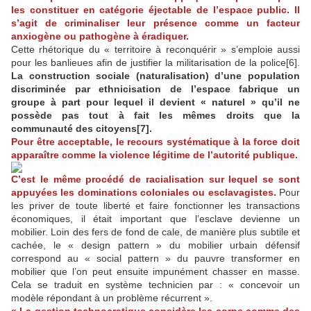
les constituer en catégorie éjectable de l’espace public.
Il
s’agit de criminaliser leur présence comme un facteur
anxiogène ou pathogène à éradiquer.
Cette rhétorique du « territoire à reconquérir » s’emploie aussi
pour les banlieues afin de justifier la militarisation de la police[6].
La construction sociale (naturalisation) d’une population
discriminée par ethnicisation de l’espace fabrique un
groupe à part pour lequel il devient « naturel » qu’il ne
possède pas tout à fait les mêmes droits que la
communauté des citoyens[7].
Pour être acceptable, le recours systématique à la force doit
apparaître comme la violence légitime de l’autorité publique.
C’est le même procédé de racialisation sur lequel se sont
appuyées les dominations coloniales ou esclavagistes.
Pour
les priver de toute liberté et faire fonctionner les transactions
économiques, il était important que l’esclave devienne un
mobilier. Loin des fers de fond de cale, de manière plus subtile et
cachée, le « design pattern » du mobilier urbain défensif
correspond au « social pattern » du pauvre transformer en
mobilier que l’on peut ensuite impunément chasser en masse.
Cela se traduit en système technicien par : « concevoir un
modèle répondant à un problème récurrent ».