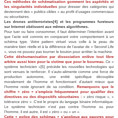
Ces méthodes de schématisation gomment les aspérités et
les singularités individuelles
pour dresser des catégories qui
deviennent des « publics cibles » au profit d’usages commerciaux
ou sécuritaires.
Les drones antiterroristes[4] et les programmes fureteurs
sur Internet obéissent aux mêmes algorithmes.
Pour tuer ou faire consommer, il faut déterminer l’intention avant
que l’acte soit commis en comparant votre comportement à un
schéma type. Votre pattern virtuel vous colle à la peau de
manière bien réelle et à la différence de l’avatar de « Second Life
», vous ne pouvez pas tourner le bouton pour arrêter la machine.
Cette déshumanisation par dissociation enlève tout libre
arbitre aussi bien pour la victime que pour le bourreau.
Ce «
système technicien »[5] précède les nouvelles technologies qui
sont venues le renforcer. Il s’auto-alimente comme une force de
production autonome, une entité spécifique découplée
moralement de l’homme et fonctionnant d’autant mieux que
l’homme reste ignorant de sa condition.
Remarquons que le
chiffre « zéro » s’emploie fréquemment pour qualifier des
directives ou des dispositifs sécuritaires :
« zéro risque », «
tolérance zéro ». C’est le propre du langage binaire informatique.
Le système technicien n’est pas contre l’homme ou pour
l’homme, il est autre, il est « zéro » ou « un ».
Cette « police des schémas » s’applique aux pauvres pour