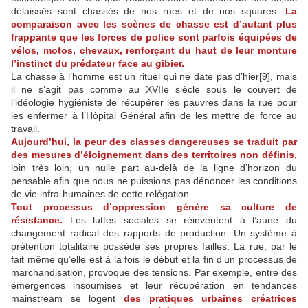
délaissés sont chassés de nos rues et de nos squares.
La
comparaison avec les scènes de chasse est d’autant plus
frappante que les forces de police sont parfois équipées de
vélos, motos, chevaux, renforçant du haut de leur monture
l’instinct du prédateur face au gibier.
La chasse à l’homme est un rituel qui ne date pas d’hier[9], mais
il ne s’agit pas comme au XVIIe siècle sous le couvert de
l’idéologie hygiéniste de récupérer les pauvres dans la rue pour
les enfermer à l’Hôpital Général afin de les mettre de force au
travail.
Aujourd’hui, la peur des classes dangereuses se traduit par
des mesures d’éloignement dans des territoires non définis,
loin très loin, un nulle part au-delà de la ligne d’horizon du
pensable afin que nous ne puissions pas dénoncer les conditions
de vie infra-humaines de cette relégation.
Tout processus d’oppression génère sa culture de
résistance.
Les luttes sociales se réinventent à l’aune du
changement radical des rapports de production. Un système à
prétention totalitaire possède ses propres failles. La rue, par le
fait même qu’elle est à la fois le début et la fin d’un processus de
marchandisation, provoque des tensions. Par exemple, entre des
émergences insoumises et leur récupération en tendances
mainstream se logent
des pratiques urbaines créatrices