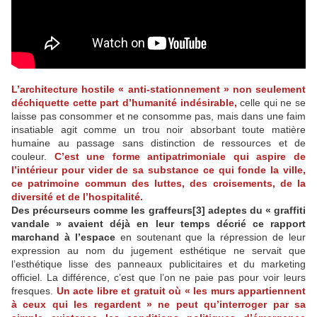
L’architecture hostile « anti-stationnement » non seulement
déchiquette cette part d’humanité indésirable,
celle qui ne se
laisse pas consommer et ne consomme pas, mais dans une faim
insatiable agit comme un trou noir absorbant toute matière
humaine au passage sans distinction de ressources et de
couleur.
C’est une forme antipatrimoniale qui aspire de
l’intérieur pour vider de sa substance ce qui fonde la ville,
ce patrimoine commun des luttes, des croisements, de la
diversité et de l’hospitalité.
Des précurseurs comme les graffeurs[3] adeptes du « graffiti
vandale » avaient déjà en leur temps décrié ce rapport
marchand à l’espace
en soutenant que la répression de leur
expression au nom du jugement esthétique ne servait que
l’esthétique lisse des panneaux publicitaires et du marketing
officiel. La différence, c’est que l’on ne paie pas pour voir leurs
fresques.
Un acte libre et gratuit où « les murs appartiennent
à ceux qui les regardent » ne peut qu’interroger par sa