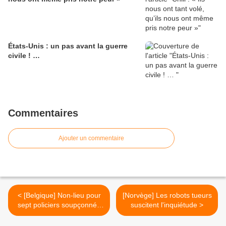
États-Unis : un pas avant la guerre
civile ! …
Commentaires
Ajouter un commentaire
< [Belgique] Non-lieu pour
[Norvège] Les robots tueurs
sept policiers soupçonnés
suscitent l'inquiétude >
de violences ?