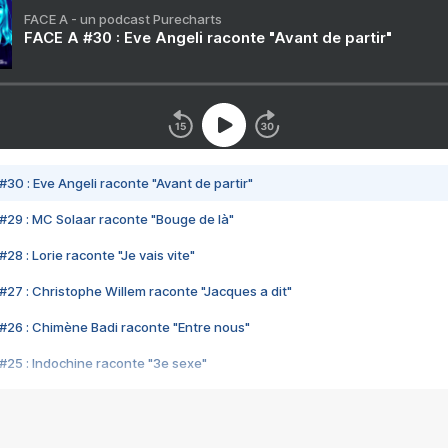
FACE A - un podcast Purecharts
FACE A #30 : Eve Angeli raconte "Avant de partir"
#30 : Eve Angeli raconte "Avant de partir"
#29 : MC Solaar raconte "Bouge de là"
28 : Lorie raconte "Je vais vite"
#27 : Christophe Willem raconte "Jacques a dit"
#26 : Chimène Badi raconte "Entre nous"
#25 : Indochine raconte "3e sexe"
#24 : Zaho raconte "C'est chelou"
#23 : Patrick Bruel raconte "Au café des délices"