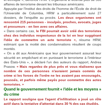
affaires de terrorisme devant les tribunaux américains.
Appuyée par l'Institut des droits de l'homme de l'École de droit de
l'Université de Columbia, HRW a particulièrement suivi 27
dossiers, de l'enquête au procès.
Les deux organismes ont
rencontré 215 personnes - inculpés, proches, avocats, juges
et procureurs - en lien avec ces affaires.
« Dans certains cas,
le FBI pourrait avoir créé des terroristes
chez des individus respectueux de la loi en leur suggérant
l'idée de commettre un acte terroriste »,
résume HRW,
estimant que la moitié des condamnations résultent de coups
montés.
« On a dit aux Américains que leur gouvernement assurait leur
sécurité en empêchant et en punissant le terrorisme à l'intérieur
des États-Unis », a déclaré l'un des auteurs du rapport, Andrea
Prasow.
« Mais regardez de plus près et vous réaliserez que
nombre de ces personnes n'auraient jamais commis de
crime si les forces de l'ordre ne les avaient pas encouragés,
poussés, et parfois même payés pour commettre des actes
terroristes. »
Quand le gouvernement fournit « l'idée et les moyens »
du crime
Le rapport souligne que l'agent d'infiltration a joué un rôle
actif dans la tentative d'attentat dans 30 % des cas étudiés.