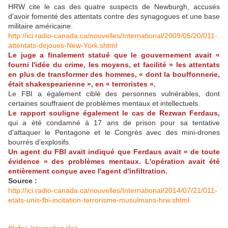
HRW cite le cas des quatre suspects de Newburgh, accusés
d'avoir fomenté des attentats contre des synagogues et une base
militaire américaine.
http://ici.radio-canada.ca/nouvelles/International/2009/05/20/011-
attentats-dejoues-New-York.shtml
Le juge a finalement statué que le gouvernement avait «
fourni l'idée du crime, les moyens, et facilité » les attentats
en plus de transformer des hommes, « dont la bouffonnerie,
était shakespearienne », en « terroristes ».
Le FBI a également ciblé des personnes vulnérables, dont
certaines souffraient de problèmes mentaux et intellectuels.
Le rapport souligne également le cas de Rezwan Ferdaus,
qui a été condamné à 17 ans de prison pour sa tentative
d'attaquer le Pentagone et le Congrès avec des mini-drones
bourrés d'explosifs.
Un agent du FBI avait indiqué que Ferdaus avait « de toute
évidence » des problèmes mentaux. L'opération avait été
entièrement conçue avec l'agent d'infiltration.
Source :
http://ici.radio-canada.ca/nouvelles/International/2014/07/21/011-
etats-unis-fbi-incitation-terrorisme-musulmans-hrw.shtml