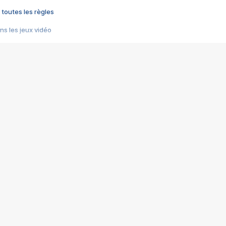
 toutes les règles
s les jeux vidéo
us choquant de Rockstar ? - Le scandale BULLY
e plus moche de Steam
du RÊVE tourne au CAUCHEMAR
pendant 8 heures
it… à tort
umiliés par un jeu vidéo
ire - Final Fantasy 8
ti un empire - Age of Empires
story DOFUS
tard, il crée l'un des pires jeux de tous les temps, MindsEye.