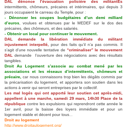
DAL dénonce l’évacuation policière des militantEs
intermittents, chômeurs, précaires et intérimaires, qui depuis 3
jours occupaient le carreau du Temple, pour :
- Dénoncer les coupes budgétaires d’un demi milliard
d’euros
, voulues et obtenues par le MEDEF sur le dos des
précaires, des chômeurs, et des salariés.
- Obtenir un local pour continuer le mouvement.
DAL demande la libération immédiate du militant
injustement interpellé,
pour des faits qu’il n’a pas commis. Il
s’agit d’une nouvelle tentative de
“criminaliser” le mouvement
DAL
demande l’ouverture des négociations avec des résultats
tangibles.
Droit Au Logement s’associe au combat mené par les
associations et les réseaux d’intermittents, chômeurs et
précaire,
car nous connaissons trop bien les dégâts commis par
la précarisation du logement, et apportera son soutien dans les
actions à venir qui seront entreprises par le collectif.
Les mal logés qui ont apporté leur soutien cet après-midi,
appellent à une marche, samedi 29 mars, 14h30 Place de la
république
contre les expulsions qui reprendront cette année le
1er avril, pour la baisse des loyers immédiate et pour un
logement stable et décent pour tous...
Droit au logement
http://www.droitaulogement.org/