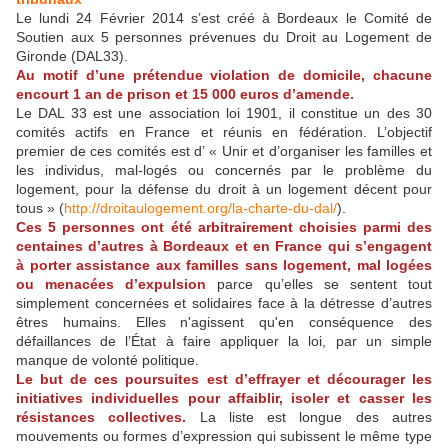
Le lundi 24 Février 2014 s’est créé à Bordeaux le Comité de
Soutien aux 5 personnes prévenues du Droit au Logement de
Gironde (DAL33).
Au motif d’une prétendue violation de domicile, chacune
encourt 1 an de prison et 15 000 euros d’amende.
Le DAL 33 est une association loi 1901, il constitue un des 30
comités actifs en France et réunis en fédération. L’objectif
premier de ces comités est d’ « Unir et d’organiser les familles et
les individus, mal-logés ou concernés par le problème du
logement, pour la défense du droit à un logement décent pour
tous » (
http://droitaulogement.org/la-charte-du-dal/
).
Ces 5 personnes ont été arbitrairement choisies parmi des
centaines d’autres à Bordeaux et en France qui s’engagent
à porter assistance aux familles sans logement, mal logées
ou menacées d’expulsion
parce qu’elles se sentent tout
simplement concernées et solidaires face à la détresse d’autres
êtres humains. Elles n'agissent qu'en conséquence des
défaillances de l’État à faire appliquer la loi, par un simple
manque de volonté politique.
Le but de ces poursuites est d’effrayer et décourager les
initiatives individuelles pour affaiblir, isoler et casser les
résistances collectives.
La liste est longue des autres
mouvements ou formes d’expression qui subissent le même type