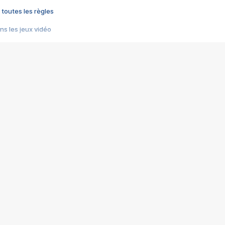
 toutes les règles
s les jeux vidéo
us choquant de Rockstar ? - Le scandale BULLY
e plus moche de Steam
du RÊVE tourne au CAUCHEMAR
pendant 8 heures
it… à tort
umiliés par un jeu vidéo
ire - Final Fantasy 8
ti un empire - Age of Empires
story DOFUS
tard, il crée l'un des pires jeux de tous les temps, MindsEye.