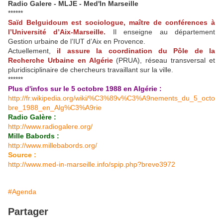
Radio Galere - MLJE - Med'In Marseille
******
Saïd Belguidoum est sociologue, maître de conférences à
l’Université d’Aix-Marseille.
Il enseigne au département
Gestion urbaine de l’IUT d’Aix en Provence.
Actuellement,
il assure la coordination du Pôle de la
Recherche Urbaine en Algérie
(PRUA), réseau transversal et
pluridisciplinaire de chercheurs travaillant sur la ville.
******
Plus d'infos sur le 5 octobre 1988 en Algérie :
http://fr.wikipedia.org/wiki/%C3%89v%C3%A9nements_du_5_octo
bre_1988_en_Alg%C3%A9rie
Radio Galère :
http://www.radiogalere.org/
Mille Babords :
http://www.millebabords.org/
Source :
http://www.med-in-marseille.info/spip.php?breve3972
#Agenda
Partager