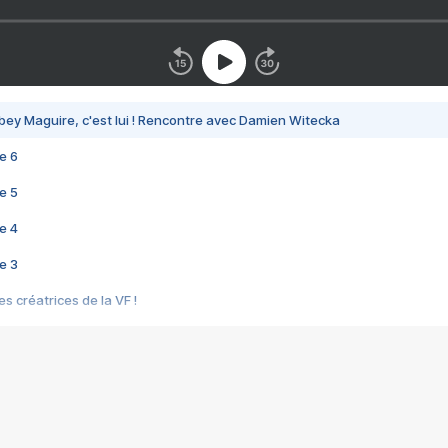
bey Maguire, c'est lui ! Rencontre avec Damien Witecka
e 6
e 5
e 4
e 3
s créatrices de la VF !
e 2
e 1
e Mektoub My Love arrive enfin ! Rencontre avec Shaïn Boumedine et Sal
i : après Toni en famille